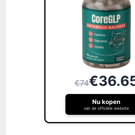
€36.6
€74
Nu kopen
van de officiële website