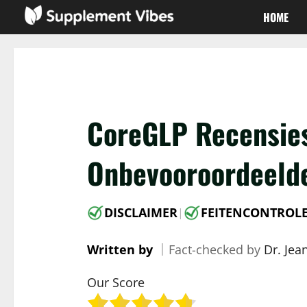
Skip
HOME
to
content
CoreGLP Recensies
Onbevooroordeeld
DISCLAIMER
FEITENCONTROL
|
Written by
｜
Fact-checked by
Dr. Jea
Our Score