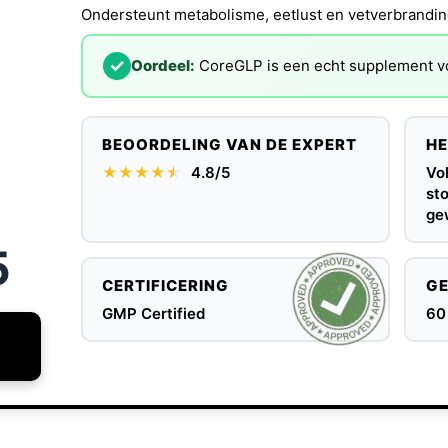
Ondersteunt metabolisme, eetlust en vetverbranding
✓
Oordeel:
CoreGLP is een echt supplement vo
BEOORDELING VAN DE EXPERT
HE
★★★★
★
★
4.8/5
Vo
st
ge
5
CERTIFICERING
GE
GMP Certified
60