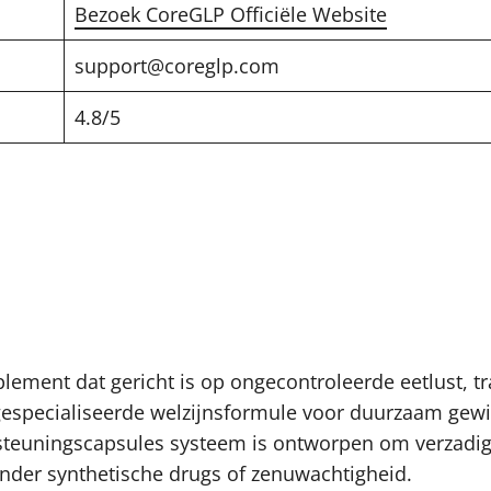
Bezoek CoreGLP Officiële Website
support@coreglp.com
4.8/5
ement dat gericht is op ongecontroleerde eetlust, tr
specialiseerde welzijnsformule voor duurzaam gewic
teuningscapsules systeem is ontworpen om verzadigin
onder synthetische drugs of zenuwachtigheid.