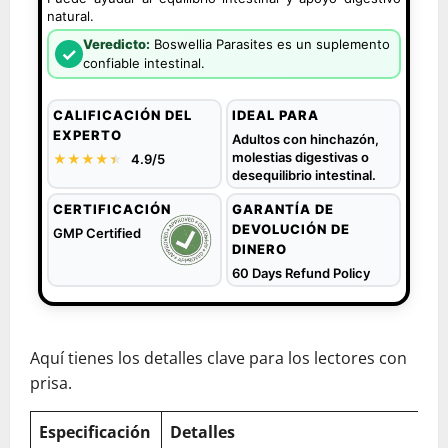
natural.
Veredicto:
Boswellia Parasites es un suplemento
✓
confiable intestinal.
CALIFICACIÓN DEL
IDEAL PARA
EXPERTO
Adultos con hinchazón,
molestias digestivas o
★★★★
★
★
4.9/5
desequilibrio intestinal.
CERTIFICACIÓN
GARANTÍA DE
DEVOLUCIÓN DE
GMP Certified
DINERO
60 Days Refund Policy
Aquí tienes los detalles clave para los lectores con
prisa.
Especificación
Detalles