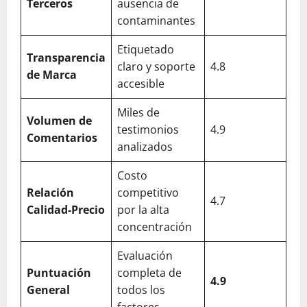
Terceros
ausencia de
contaminantes
Etiquetado
Transparencia
claro y soporte
4.8
de Marca
accesible
Miles de
Volumen de
testimonios
4.9
Comentarios
analizados
Costo
Relación
competitivo
4.7
Calidad-Precio
por la alta
concentración
Evaluación
Puntuación
completa de
4.9
General
todos los
factores