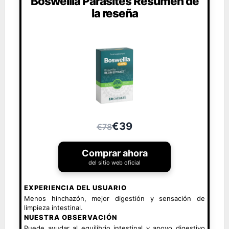
Boswellia Parasites Resumen de
la reseña
€39
€78
Comprar ahora
del sitio web oficial
EXPERIENCIA DEL USUARIO
Menos hinchazón, mejor digestión y sensación de
limpieza intestinal.
NUESTRA OBSERVACIÓN
Puede ayudar al equilibrio intestinal y apoyo digestivo