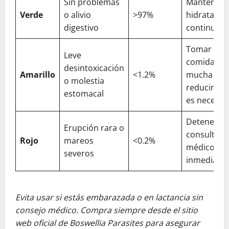
Sin problemas
Manteners
Verde
o alivio
>97%
hidratado 
digestivo
continuar 
Tomar con
Leve
comida, be
desintoxicación
Amarillo
<1.2%
mucha agu
o molestia
reducir dos
estomacal
es necesar
Detener us
Erupción rara o
consultar a
Rojo
mareos
<0.2%
médico
severos
inmediata
Evita usar si estás embarazada o en lactancia sin
consejo médico. Compra siempre desde el sitio
web oficial de Boswellia Parasites para asegurar