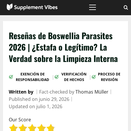
Saltar
al
Menú
principal
contenido
Reseñas de Boswellia Parasites
2026 | ¿Estafa o Legítimo? La
Verdad sobre la Limpieza Interna
EXENCIÓN DE
VERIFICACIÓN
PROCESO DE
|
|
RESPONSABILIDAD
DE HECHOS
REVISIÓN
Written by
｜
Fact-checked by
Thomas Müller
｜
Published on
junio 29, 2026
｜
Updated on
julio 1, 2026
Our Score