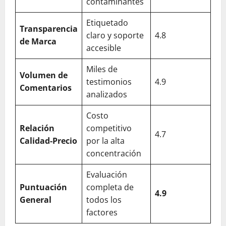
contaminantes
Etiquetado
Transparencia
claro y soporte
4.8
de Marca
accesible
Miles de
Volumen de
testimonios
4.9
Comentarios
analizados
Costo
Relación
competitivo
4.7
Calidad-Precio
por la alta
concentración
Evaluación
Puntuación
completa de
4.9
General
todos los
factores