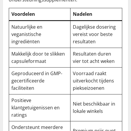
Voordelen
Nadelen
Natuurlijke en
Dagelijkse dosering
veganistische
vereist voor beste
ingrediënten
resultaten
Makkelijk door te slikken
Resultaten duren
capsuleformaat
vier tot acht weken
Geproduceerd in GMP-
Voorraad raakt
gecertificeerde
uitverkocht tijdens
faciliteiten
piekseizoenen
Positieve
Niet beschikbaar in
klantgetuigenissen en
lokale winkels
ratings
Ondersteunt meerdere
Premium prijs punt