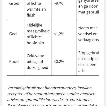
gehydrateerd
Groen
of lichte
>97%
en ga door
warmte en
met gebruik
flush
Tijdelijke
Neem met
maagvolheid
Geel
<1,2%
voedsel en
of lichte
verlaag dosis
hoofdpijn
Stop gebruik
Zeldzame
en raadpleeg
Rood
uitslag of
<0,2%
direct een
duizeligheid
arts
Vermijd gebruik met bloedverdunners, insuline
recepten of hormoontherapieën zonder medisch
advies om potentiële interacties te voorkomen.
Raadpleeg eerst een arts en koop van authentieke