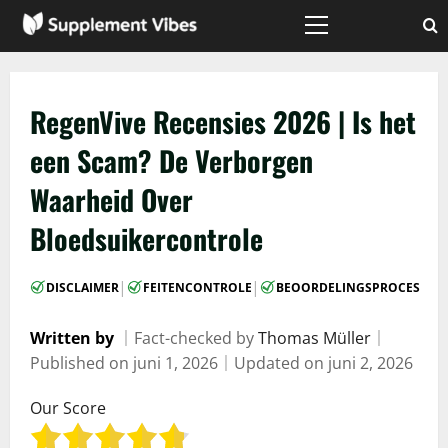
Skip
to
Primary
Menu
content
RegenVive Recensies 2026 | Is het
een Scam? De Verborgen
Waarheid Over
Bloedsuikercontrole
|
|
DISCLAIMER
FEITENCONTROLE
BEOORDELINGSPROCES
Written by
｜
Fact-checked by
Thomas Müller
｜
Published on
juni 1, 2026
｜
Updated on
juni 2, 2026
Our Score