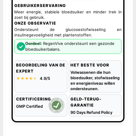
GEBRUIKERSERVARING
Meer energie, stabiele bloedsuiker en minder trek in
zoet bij gebruik.
ONZE OBSERVATIE
Ondersteunt de glucosestofwisseling en
insulinegevoeligheid met plantenstoffen.
Oordeel:
RegenVive ondersteunt een gezonde
✓
bloedsuikerbalans.
BEOORDELING VAN DE
HET BESTE VOOR
EXPERT
Volwassenen die hun
bloedsuiker, stofwisseling
★★★★
★
★
4.9/5
en energieniveau willen
ondersteunen.
CERTIFICERING
GELD-TERUG-
GARANTIE
GMP Certified
90 Days Refund Policy