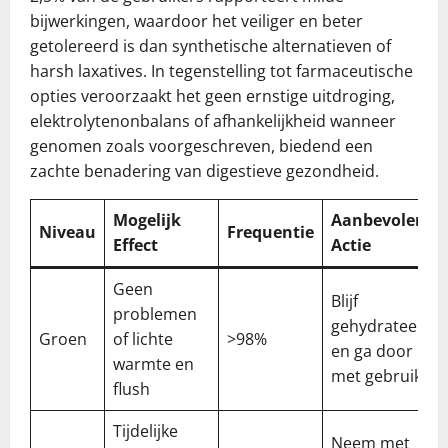
bijwerkingen, waardoor het veiliger en beter
getolereerd is dan synthetische alternatieven of
harsh laxatives. In tegenstelling tot farmaceutische
opties veroorzaakt het geen ernstige uitdroging,
elektrolytenonbalans of afhankelijkheid wanneer
genomen zoals voorgeschreven, biedend een
zachte benadering van digestieve gezondheid.
Mogelijk
Aanbevolen
Niveau
Frequentie
Effect
Actie
Geen
Blijf
problemen
gehydrateerd
Groen
of lichte
>98%
en ga door
warmte en
met gebruik
flush
Tijdelijke
Neem met