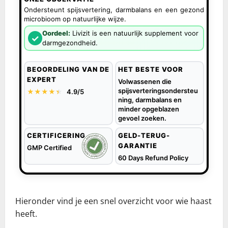
Ondersteunt spijsvertering, darmbalans en een gezond
microbioom op natuurlijke wijze.
Oordeel:
Livizit is een natuurlijk supplement voor
✓
darmgezondheid.
BEOORDELING VAN DE
HET BESTE VOOR
EXPERT
Volwassenen die
spijsverteringsondersteu
★★★★
★
★
4.9/5
ning, darmbalans en
minder opgeblazen
gevoel zoeken.
CERTIFICERING
GELD-TERUG-
GARANTIE
GMP Certified
60 Days Refund Policy
Hieronder vind je een snel overzicht voor wie haast
heeft.