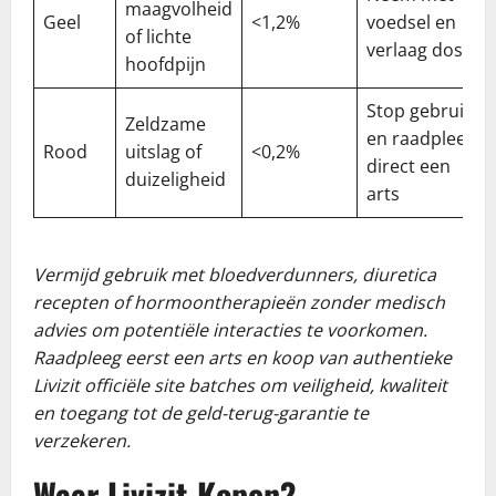
maagvolheid
Geel
<1,2%
voedsel en
of lichte
verlaag dosis
hoofdpijn
Stop gebruik
Zeldzame
en raadpleeg
Rood
uitslag of
<0,2%
direct een
duizeligheid
arts
Vermijd gebruik met bloedverdunners, diuretica
recepten of hormoontherapieën zonder medisch
advies om potentiële interacties te voorkomen.
Raadpleeg eerst een arts en koop van authentieke
Livizit officiële site batches om veiligheid, kwaliteit
en toegang tot de geld-terug-garantie te
verzekeren.
Waar Livizit Kopen?