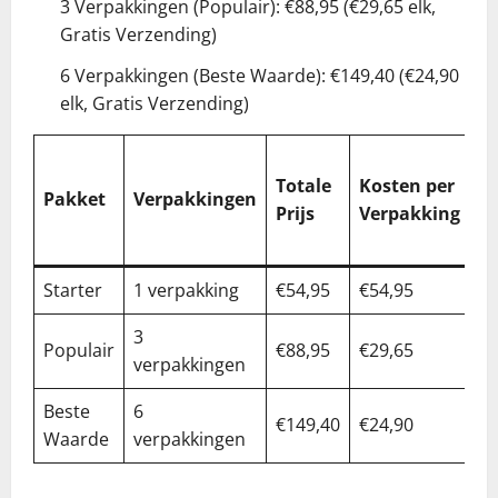
3 Verpakkingen (Populair): €88,95 (€29,65 elk,
Gratis Verzending)
6 Verpakkingen (Beste Waarde): €149,40 (€24,90
elk, Gratis Verzending)
%
Totale
Kosten per
B
Pakket
Verpakkingen
Prijs
Verpakking
t.
E
Starter
1 verpakking
€54,95
€54,95
0
3
Populair
€88,95
€29,65
4
verpakkingen
Beste
6
€149,40
€24,90
5
Waarde
verpakkingen