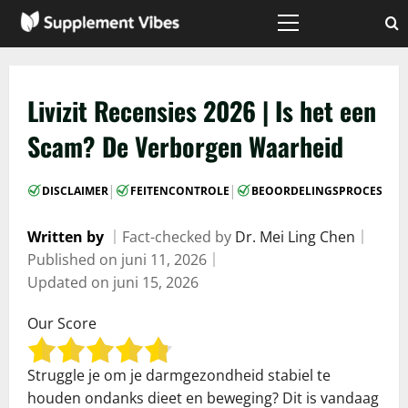
Skip
to
Primary
Menu
content
Livizit Recensies 2026 | Is het een
Scam? De Verborgen Waarheid
|
|
DISCLAIMER
FEITENCONTROLE
BEOORDELINGSPROCES
Written by
｜
Fact-checked by
Dr. Mei Ling Chen
｜
Published on
juni 11, 2026
｜
Updated on
juni 15, 2026
Our Score
Struggle je om je darmgezondheid stabiel te
houden ondanks dieet en beweging? Dit is vandaag