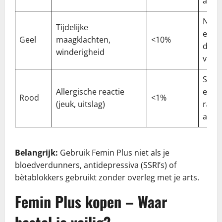
aang
Nee
Tijdelijke
eten,
Geel
maagklachten,
<10%
dosi
winderigheid
verl
Stop 
Allergische reactie
en
Rood
<1%
(jeuk, uitslag)
raad
arts
Belangrijk:
Gebruik Femin Plus niet als je
bloedverdunners, antidepressiva (SSRI’s) of
bètablokkers gebruikt zonder overleg met je arts.
Femin Plus kopen – Waar