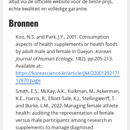
altijd via de officiële website voor de beste prijs,
echte kwaliteit en volledige garantie.
Bronnen
Koo, N.S. and Park, J.Y., 2001. Consumption
aspects of health supplements or health foods
by adult male and female in Daejon.
Korean
Journal of Human Ecology
,
10
(2), pp.205-213.
Available at:
https://koreascience.kr/article/JAKO2001292171
12870.page
Smith, E.S., McKay, A.K., Kuikman, M., Ackerman,
K.E., Harris, R., Elliott-Sale, K.J., Stellingwerff, T.
and Burke, L.M., 2022. Managing female athlete
health: auditing the representation of female
versus male participants among research in
supplements to manage diagnosed