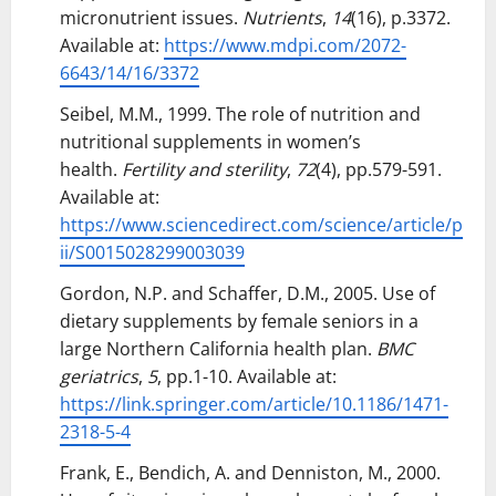
micronutrient issues.
Nutrients
,
14
(16), p.3372.
Available at:
https://www.mdpi.com/2072-
6643/14/16/3372
Seibel, M.M., 1999. The role of nutrition and
nutritional supplements in women’s
health.
Fertility and sterility
,
72
(4), pp.579-591.
Available at:
https://www.sciencedirect.com/science/article/p
ii/S0015028299003039
Gordon, N.P. and Schaffer, D.M., 2005. Use of
dietary supplements by female seniors in a
large Northern California health plan.
BMC
geriatrics
,
5
, pp.1-10. Available at:
https://link.springer.com/article/10.1186/1471-
2318-5-4
Frank, E., Bendich, A. and Denniston, M., 2000.