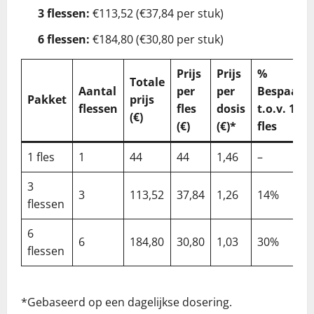
3 flessen:
€113,52 (€37,84 per stuk)
6 flessen:
€184,80 (€30,80 per stuk)
Prijs
Prijs
%
Totale
Aantal
per
per
Bespaard
Pakket
prijs
flessen
fles
dosis
t.o.v. 1
(€)
(€)
(€)*
fles
1 fles
1
44
44
1,46
–
3
3
113,52
37,84
1,26
14%
flessen
6
6
184,80
30,80
1,03
30%
flessen
*Gebaseerd op een dagelijkse dosering.