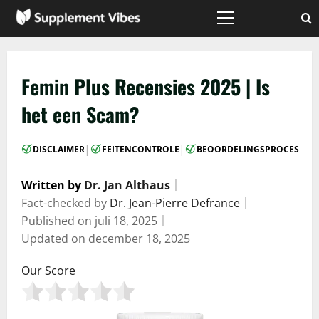
Skip
to
Primary
Menu
content
Femin Plus Recensies 2025 | Is
het een Scam?
|
|
DISCLAIMER
FEITENCONTROLE
BEOORDELINGSPROCES
Written by
Dr. Jan Althaus
｜
Fact-checked by
Dr. Jean-Pierre Defrance
｜
Published on
juli 18, 2025
｜
Updated on
december 18, 2025
Our Score