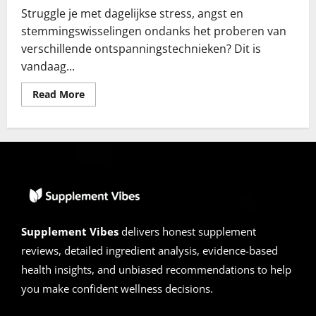
Struggle je met dagelijkse stress, angst en
stemmingswisselingen ondanks het proberen van
verschillende ontspanningstechnieken? Dit is
vandaag...
Read
Read More
more
about
Sanovia
Total
Health
Recensies
2026
|
Is
het
een
Scam?
De
Supplement Vibes
delivers honest supplement
Verborgen
Waarheid
reviews, detailed ingredient analysis, evidence-based
health insights, and unbiased recommendations to help
you make confident wellness decisions.