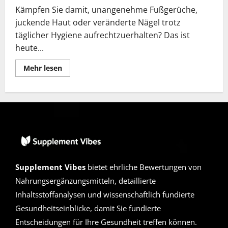
Kämpfen Sie damit, unangenehme Fußgerüche,
juckende Haut oder veränderte Nägel trotz
täglicher Hygiene aufrechtzuerhalten? Das ist
heute...
Lesen
Mehr lesen
Sie
mehr
über
Exodermin
Erfahrungen
2026
|
Betrug
oder
Seriös?
Die
verborgene
Wahrheit
Supplement Vibes
bietet ehrliche Bewertungen von
enthüllt
Nahrungsergänzungsmitteln, detaillierte
Inhaltsstoffanalysen und wissenschaftlich fundierte
Gesundheitseinblicke, damit Sie fundierte
Entscheidungen für Ihre Gesundheit treffen können.