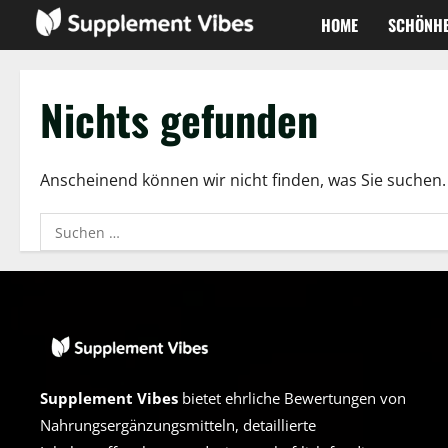
Zum
HOME
SCHÖNHE
Inhalt
springen
Nichts gefunden
Anscheinend können wir nicht finden, was Sie suchen. Vi
Suchen
nach:
Supplement Vibes
bietet ehrliche Bewertungen von
Nahrungsergänzungsmitteln, detaillierte