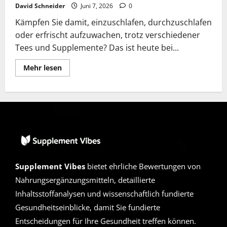
David Schneider
Juni 7, 2026
0
Kämpfen Sie damit, einzuschlafen, durchzuschlafen
oder erfrischt aufzuwachen, trotz verschiedener
Tees und Supplemente? Das ist heute bei...
Lesen
Mehr lesen
Sie
mehr
über
Health
Patch
Sleep
Support
Erfahrungen
2026
|
Betrug
oder
Seriös?
Supplement Vibes
bietet ehrliche Bewertungen von
Die
unvoreingenommene
Nahrungsergänzungsmitteln, detaillierte
Wahrheit
Inhaltsstoffanalysen und wissenschaftlich fundierte
Gesundheitseinblicke, damit Sie fundierte
Entscheidungen für Ihre Gesundheit treffen können.