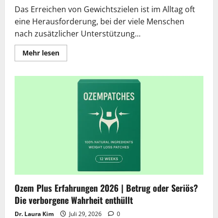
Das Erreichen von Gewichtszielen ist im Alltag oft
eine Herausforderung, bei der viele Menschen
nach zusätzlicher Unterstützung...
Lesen
Mehr lesen
Sie
mehr
über
Die
17
besten
Nahrungsergänzungsmittel
zum
Abnehmen
in
Deutschland
2026
Ozem Plus Erfahrungen 2026 | Betrug oder Seriös?
Die verborgene Wahrheit enthüllt
Dr. Laura Kim
Juli 29, 2026
0