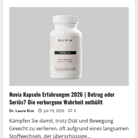
mehr
über
Slim
Green
Coffee
Kapseln
Erfahrungen
2026
|
Betrug
oder
Seriös?
Die
verborgene
Wahrheit
enthüllt
Nuvia Kapseln Erfahrungen 2026 | Betrug oder
Seriös? Die verborgene Wahrheit enthüllt
Dr. Laura Kim
Juli 19, 2026
0
Kämpfen Sie damit, trotz Diät und Bewegung
Gewicht zu verlieren, oft aufgrund eines langsamen
Stoffwechsels, der überschüssige...