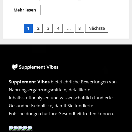
Lesen
Mehr lesen
Sie
mehr
über
Seitennummerierung
Nuvia
1
2
3
4
…
8
Nächste
Kapseln
Erfahrungen
der
2026
|
Betrug
Beiträge
oder
Seriös?
Die
verborgene
Wahrheit
enthüllt
Supplement Vibes
bietet ehrliche Bewertungen von
Nahrungsergänzungsmitteln, detaillierte
Inhaltsstoffanalysen und wissenschaftlich fundierte
Gesundheitseinblicke, damit Sie fundierte
Entscheidungen für Ihre Gesundheit treffen können.