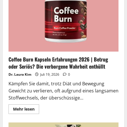
|
Betrug
oder
Seriös?
Die
verborgene
Wahrheit
enthüllt
Coffee Burn Kapseln Erfahrungen 2026 | Betrug
oder Seriös? Die verborgene Wahrheit enthüllt
Dr. Laura Kim
Juli 19, 2026
0
Kämpfen Sie damit, trotz Diät und Bewegung
Gewicht zu verlieren, oft aufgrund eines langsamen
Stoffwechsels, der überschüssige...
Lesen
Mehr lesen
Sie
mehr
über
Coffee