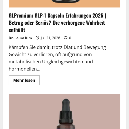
GLPremium GLP-1 Kapseln Erfahrungen 2026 |
Betrug oder Seriös? Die verborgene Wahrheit
enthüllt
Dr. Laura Kim
Juli 21, 2026
0
Kämpfen Sie damit, trotz Diät und Bewegung
Gewicht zu verlieren, oft aufgrund von
metabolischen Ungleichgewichten und
hormonellen...
Lesen
Mehr lesen
Sie
mehr
über
GLPremium
GLP-
1
Kapseln
Erfahrungen
2026
|
Betrug
oder