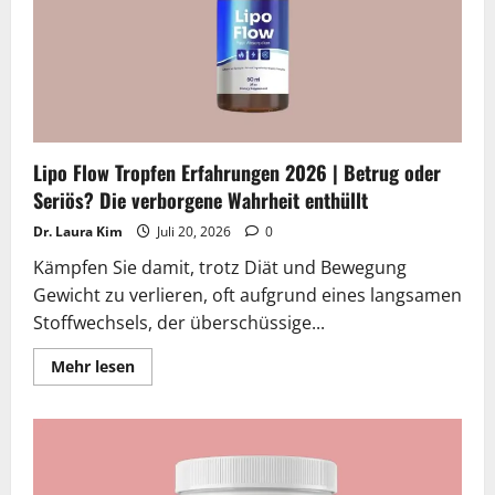
Seriös?
Die
verborgene
Wahrheit
enthüllt
Lipo Flow Tropfen Erfahrungen 2026 | Betrug oder
Seriös? Die verborgene Wahrheit enthüllt
Dr. Laura Kim
Juli 20, 2026
0
Kämpfen Sie damit, trotz Diät und Bewegung
Gewicht zu verlieren, oft aufgrund eines langsamen
Stoffwechsels, der überschüssige...
Lesen
Mehr lesen
Sie
mehr
über
Lipo
Flow
Tropfen
Erfahrungen
2026