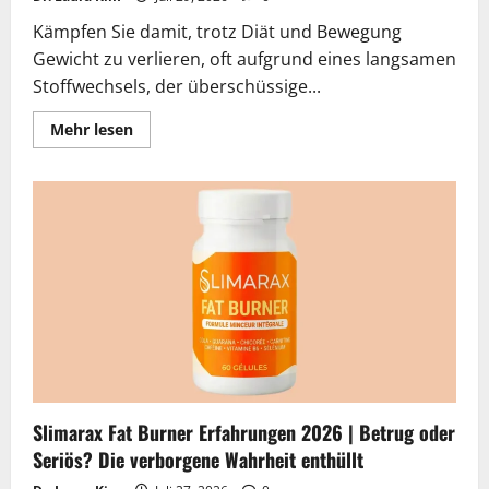
Kämpfen Sie damit, trotz Diät und Bewegung
Gewicht zu verlieren, oft aufgrund eines langsamen
Stoffwechsels, der überschüssige...
Lesen
Mehr lesen
Sie
mehr
über
SodaSlim
Erfahrungen
2026
|
Betrug
oder
Seriös?
Die
verborgene
Wahrheit
enthüllt
Slimarax Fat Burner Erfahrungen 2026 | Betrug oder
Seriös? Die verborgene Wahrheit enthüllt