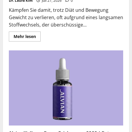
Dr. Laura Kim
Juli 27, 2026
0
Kämpfen Sie damit, trotz Diät und Bewegung
Gewicht zu verlieren, oft aufgrund eines langsamen
Stoffwechsels, der überschüssige...
Lesen
Mehr lesen
Sie
mehr
über
Slimarax
Fat
Burner
Erfahrungen
2026
|
Betrug
oder
Seriös?
Die
verborgene
Wahrheit
enthüllt