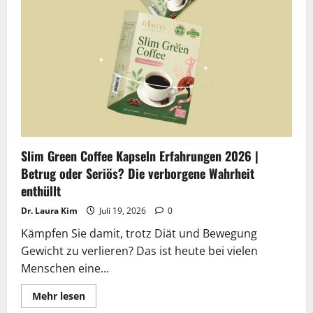
Burn
Kapseln
Erfahrungen
2026
|
Betrug
oder
Seriös?
Die
verborgene
Wahrheit
enthüllt
Slim Green Coffee Kapseln Erfahrungen 2026 |
Betrug oder Seriös? Die verborgene Wahrheit
enthüllt
Dr. Laura Kim
Juli 19, 2026
0
Kämpfen Sie damit, trotz Diät und Bewegung
Gewicht zu verlieren? Das ist heute bei vielen
Menschen eine...
Lesen
Mehr lesen
Sie