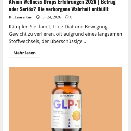
Alvian Wellness Drops Erfahrungen 2026 | Betrug
oder Seriös? Die verborgene Wahrheit enthüllt
Dr. Laura Kim
Juli 24, 2026
0
Kämpfen Sie damit, trotz Diät und Bewegung
Gewicht zu verlieren, oft aufgrund eines langsamen
Stoffwechsels, der überschüssige...
Lesen
Mehr lesen
Sie
mehr
über
Alvian
Wellness
Drops
Erfahrungen
2026
|
Betrug
oder
Seriös?
Die
verborgene
Wahrheit
enthüllt