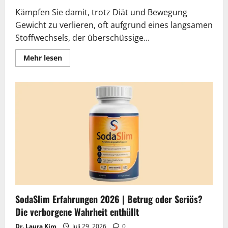
Kämpfen Sie damit, trotz Diät und Bewegung
Gewicht zu verlieren, oft aufgrund eines langsamen
Stoffwechsels, der überschüssige...
Lesen
Mehr lesen
Sie
mehr
über
Ozem
Plus
Erfahrungen
2026
|
Betrug
oder
Seriös?
Die
verborgene
Wahrheit
enthüllt
SodaSlim Erfahrungen 2026 | Betrug oder Seriös?
Die verborgene Wahrheit enthüllt
Dr. Laura Kim
Juli 29, 2026
0