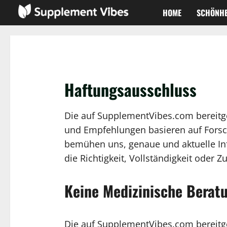
Zum
HOME
SCHÖNHE
Inhalt
springen
Haftungsausschluss
Die auf SupplementVibes.com bereitg
und Empfehlungen basieren auf Forsch
bemühen uns, genaue und aktuelle In
die Richtigkeit, Vollständigkeit oder Z
Keine Medizinische Berat
Die auf SupplementVibes.com bereitge