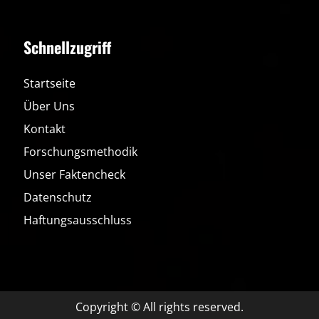
Erfahrungen
2026
|
Betrug
oder
Schnellzugriff
Seriös?
Die
unvoreingenommene
Wahrheit
Startseite
Über Uns
Kontakt
Forschungsmethodik
Unser Faktencheck
Datenschutz
Haftungsausschluss