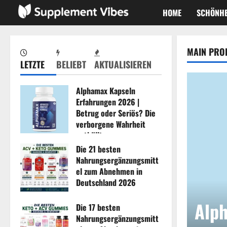
Zum
HOME
SCHÖNHE
Inhalt
springen
MAIN PRO
LETZTE
BELIEBT
AKTUALISIEREN
Alphamax Kapseln
Erfahrungen 2026 |
Betrug oder Seriös? Die
verborgene Wahrheit
enthüllt
Die 21 besten
August 4, 2026
0
Nahrungsergänzungsmitt
el zum Abnehmen in
Deutschland 2026
August 3, 2026
0
Alph
Die 17 besten
Nahrungsergänzungsmitt