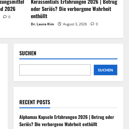
zungsmittel
Kerassentials Erfahrungen 2026 | Betrug
Deutschland 2026
3
nd 2026
oder Seriös? Die verborgene Wahrheit
August 3, 2026
0
enthüllt
6
0
Kerassentials
Erfahrungen 2026 |
Dr. Laura Kim
August 3, 2026
0
Betrug oder Seriös? Die
verborgene Wahrheit
4
enthüllt
Die 24 besten
August 3, 2026
0
SUCHEN
Nahrungsergänzungsmitt
el zum Abnehmen in
Deutschland 2026
SUCHEN
5
August 2, 2026
0
RECENT POSTS
Alphamax Kapseln Erfahrungen 2026 | Betrug oder
Seriös? Die verborgene Wahrheit enthüllt