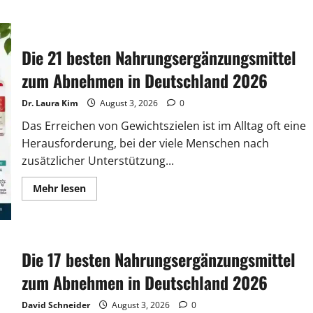
mehr
über
Alphamax
Kapseln
Erfahrungen
Die 21 besten Nahrungsergänzungsmittel
2026
|
Betrug
zum Abnehmen in Deutschland 2026
oder
Seriös?
Die
Dr. Laura Kim
August 3, 2026
0
verborgene
Wahrheit
Das Erreichen von Gewichtszielen ist im Alltag oft eine
enthüllt
Herausforderung, bei der viele Menschen nach
zusätzlicher Unterstützung...
Lesen
Mehr lesen
Sie
mehr
über
Die
21
besten
Die 17 besten Nahrungsergänzungsmittel
Nahrungsergänzungsmittel
zum
Abnehmen
zum Abnehmen in Deutschland 2026
in
Deutschland
2026
David Schneider
August 3, 2026
0