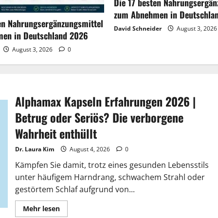
Die 17 besten Nahrungsergän
zum Abnehmen in Deutschla
en Nahrungsergänzungsmittel
David Schneider
August 3, 202
en in Deutschland 2026
August 3, 2026
0
Alphamax Kapseln Erfahrungen 2026 |
Betrug oder Seriös? Die verborgene
Wahrheit enthüllt
Dr. Laura Kim
August 4, 2026
0
Kämpfen Sie damit, trotz eines gesunden Lebensstils
unter häufigem Harndrang, schwachem Strahl oder
gestörtem Schlaf aufgrund von...
Lesen
Mehr lesen
Sie