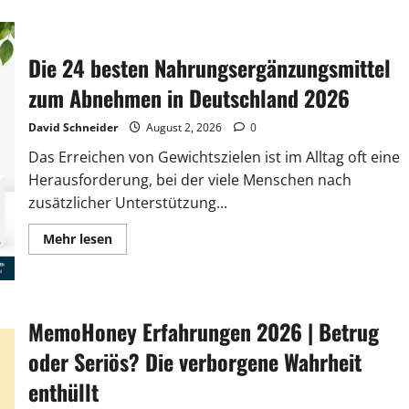
über
Kerassentials
Erfahrungen
2026
Die 24 besten Nahrungsergänzungsmittel
|
Betrug
oder
zum Abnehmen in Deutschland 2026
Seriös?
Die
verborgene
David Schneider
August 2, 2026
0
Wahrheit
enthüllt
Das Erreichen von Gewichtszielen ist im Alltag oft eine
Herausforderung, bei der viele Menschen nach
zusätzlicher Unterstützung...
Lesen
Mehr lesen
Sie
mehr
über
Die
24
besten
MemoHoney Erfahrungen 2026 | Betrug
Nahrungsergänzungsmittel
zum
Abnehmen
oder Seriös? Die verborgene Wahrheit
in
Deutschland
enthüllt
2026