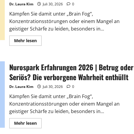
Dr. Laura Kim
Juli 30, 2026
0
Kämpfen Sie damit unter „Brain Fog“,
Konzentrationsstörungen oder einem Mangel an
geistiger Schärfe zu leiden, besonders in...
Lesen
Mehr lesen
Sie
mehr
über
MemoHoney
Erfahrungen
Nurospark Erfahrungen 2026 | Betrug oder
2026
|
Betrug
Seriös? Die verborgene Wahrheit enthüllt
oder
Seriös?
Die
Dr. Laura Kim
Juli 30, 2026
0
verborgene
Wahrheit
Kämpfen Sie damit unter „Brain Fog“,
enthüllt
Konzentrationsstörungen oder einem Mangel an
geistiger Schärfe zu leiden, besonders in...
Lesen
Mehr lesen
Sie
mehr