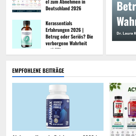
ungsmittel zum
Betr
el zum Abnehmen in
Deutschland 2026
utschland 2026
Wahr
August 3, 2026
0
Kerassentials
Erfahrungen 2026 |
0
Dr. Laura 
Betrug oder Seriös? Die
verborgene Wahrheit
enthüllt
August 3, 2026
0
EMPFOHLENE BEITRÄGE