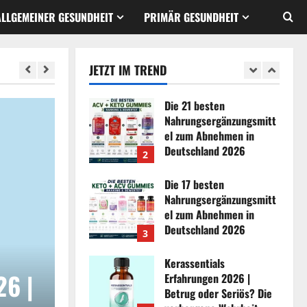
August 2, 2026
0
ALLGEMEINER GESUNDHEIT
PRIMÄR GESUNDHEIT
Alphamax Kapseln
Erfahrungen 2026 |
Betrug oder Seriös? Die
JETZT IM TREND
verborgene Wahrheit
1
enthüllt
Die 21 besten
August 4, 2026
0
Nahrungsergänzungsmitt
el zum Abnehmen in
Deutschland 2026
2
August 3, 2026
0
Die 17 besten
Nahrungsergänzungsmitt
el zum Abnehmen in
Deutschland 2026
3
August 3, 2026
0
Kerassentials
6 |
Die 21 besten
Erfahrungen 2026 |
Betrug oder Seriös? Die