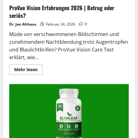
ProVue Vision Erfahrungen 2026 | Betrug oder
seriös?
Dr. Jan Althaus
Februar 24, 2026
0
Müde von verschwommenen Bildschirmen und
zunehmendem Nachtblendung trotz Augentropfen
und Blaulichtbrillen? ProVue Vision Care Test
erklärt, wie...
Lesen
Mehr lesen
Sie
mehr
über
ProVue
Vision
Erfahrungen
2026
|
Betrug
oder
seriös?