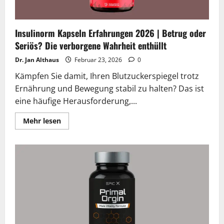
Insulinorm Kapseln Erfahrungen 2026 | Betrug oder
Seriös? Die verborgene Wahrheit enthüllt
Dr. Jan Althaus
Februar 23, 2026
0
Kämpfen Sie damit, Ihren Blutzuckerspiegel trotz
Ernährung und Bewegung stabil zu halten? Das ist
eine häufige Herausforderung,...
Lesen
Mehr lesen
Sie
mehr
über
Insulinorm
Kapseln
Erfahrungen
2026
|
Betrug
oder
Seriös?
Die
verborgene
Wahrheit