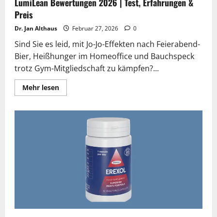
LumiLean Bewertungen 2026 | Test, Erfahrungen &
Preis
Dr. Jan Althaus
Februar 27, 2026
0
Sind Sie es leid, mit Jo-Jo-Effekten nach Feierabend-
Bier, Heißhunger im Homeoffice und Bauchspeck
trotz Gym-Mitgliedschaft zu kämpfen?...
Lesen
Mehr lesen
Sie
mehr
über
LumiLean
Bewertungen
2026
|
Test,
Erfahrungen
&
Preis