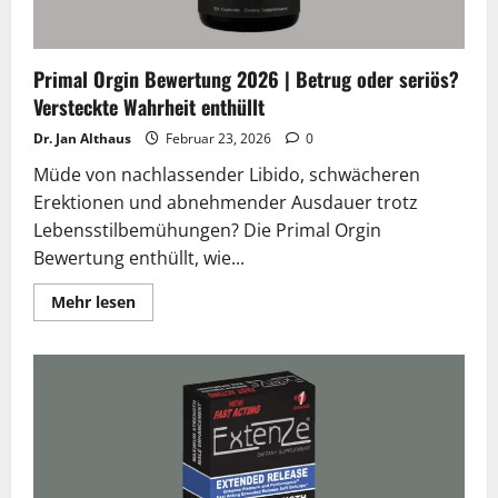
enthüllt
Primal Orgin Bewertung 2026 | Betrug oder seriös?
Versteckte Wahrheit enthüllt
Dr. Jan Althaus
Februar 23, 2026
0
Müde von nachlassender Libido, schwächeren
Erektionen und abnehmender Ausdauer trotz
Lebensstilbemühungen? Die Primal Orgin
Bewertung enthüllt, wie...
Lesen
Mehr lesen
Sie
mehr
über
Primal
Orgin
Bewertung
2026
|
Betrug
oder
seriös?
Versteckte