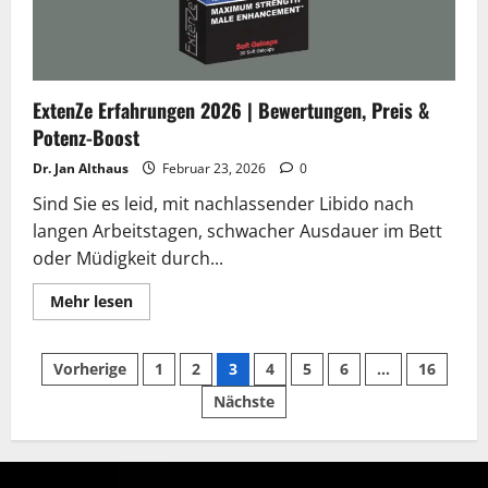
Wahrheit
enthüllt
ExtenZe Erfahrungen 2026 | Bewertungen, Preis &
Potenz-Boost
Dr. Jan Althaus
Februar 23, 2026
0
Sind Sie es leid, mit nachlassender Libido nach
langen Arbeitstagen, schwacher Ausdauer im Bett
oder Müdigkeit durch...
Lesen
Mehr lesen
Sie
mehr
über
Seitennummerierung
ExtenZe
Vorherige
1
2
3
4
5
6
…
16
Erfahrungen
2026
Nächste
der
|
Bewertungen,
Preis
Beiträge
&
Potenz-
Boost