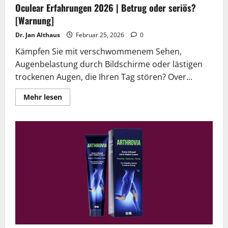
Oculear Erfahrungen 2026 | Betrug oder seriös?
[Warnung]
Dr. Jan Althaus
Februar 25, 2026
0
Kämpfen Sie mit verschwommenem Sehen,
Augenbelastung durch Bildschirme oder lästigen
trockenen Augen, die Ihren Tag stören? Over...
Lesen
Mehr lesen
Sie
mehr
über
Oculear
Erfahrungen
2026
|
Betrug
oder
seriös?
[Warnung]