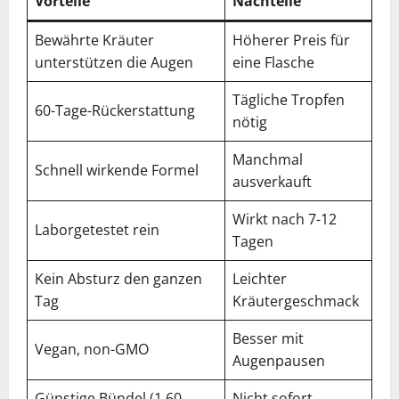
Vorteile
Nachteile
Bewährte Kräuter
Höherer Preis für
unterstützen die Augen
eine Flasche
Tägliche Tropfen
60-Tage-Rückerstattung
nötig
Manchmal
Schnell wirkende Formel
ausverkauft
Wirkt nach 7-12
Laborgetestet rein
Tagen
Kein Absturz den ganzen
Leichter
Tag
Kräutergeschmack
Besser mit
Vegan, non-GMO
Augenpausen
Günstige Bündel (1,60
Nicht sofort