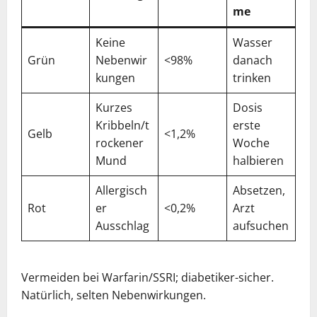
me
Keine
Wasser
Grün
Nebenwir
<98%
danach
kungen
trinken
Kurzes
Dosis
Kribbeln/t
erste
Gelb
<1,2%
rockener
Woche
Mund
halbieren
Allergisch
Absetzen,
Rot
er
<0,2%
Arzt
Ausschlag
aufsuchen
Vermeiden bei Warfarin/SSRI; diabetiker-sicher.
Natürlich, selten Nebenwirkungen.