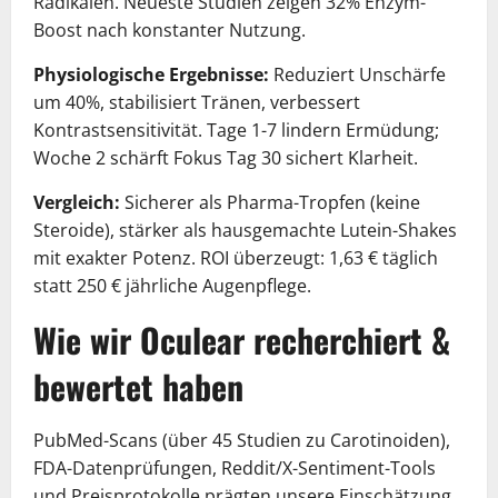
Radikalen. Neueste Studien zeigen 32% Enzym-
Boost nach konstanter Nutzung.
Physiologische Ergebnisse:
Reduziert Unschärfe
um 40%, stabilisiert Tränen, verbessert
Kontrastsensitivität. Tage 1-7 lindern Ermüdung;
Woche 2 schärft Fokus Tag 30 sichert Klarheit.
Vergleich:
Sicherer als Pharma-Tropfen (keine
Steroide), stärker als hausgemachte Lutein-Shakes
mit exakter Potenz. ROI überzeugt: 1,63 € täglich
statt 250 € jährliche Augenpflege.
Wie wir Oculear recherchiert &
bewertet haben
PubMed-Scans (über 45 Studien zu Carotinoiden),
FDA-Datenprüfungen, Reddit/X-Sentiment-Tools
und Preisprotokolle prägten unsere Einschätzung.