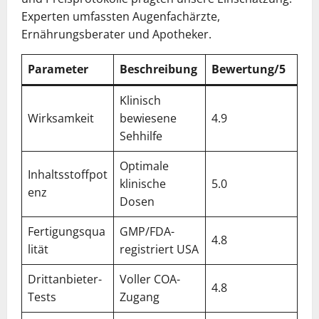
Experten umfassten Augenfachärzte,
Ernährungsberater und Apotheker.
Parameter
Beschreibung
Bewertung/5
Klinisch
Wirksamkeit
bewiesene
4.9
Sehhilfe
Optimale
Inhaltsstoffpot
klinische
5.0
enz
Dosen
Fertigungsqua
GMP/FDA-
4.8
lität
registriert USA
Drittanbieter-
Voller COA-
4.8
Tests
Zugang