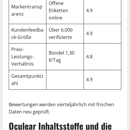
Offene
Markentransp
Etiketten
4.9
arenz
online
Kundenfeedba
Über 6.000
4.9
ck-Größe
verifizierte
Preis-
Bündel 1,30
Leistungs-
4.8
€/Tag
Verhältnis
Gesamtpunktz
4.9
ahl
Bewertungen werden vierteljährlich mit frischen
Daten neu geprüft.
Oculear Inhaltsstoffe und die