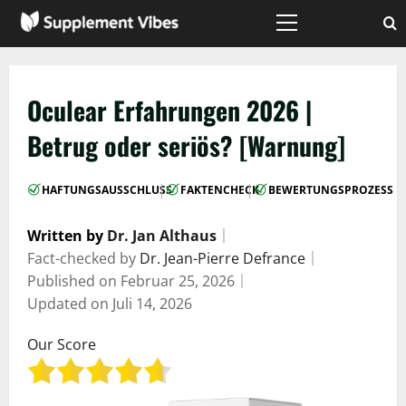
Zum
Inhalt
Hauptmenü
springen
Oculear Erfahrungen 2026 |
Betrug oder seriös? [Warnung]
|
|
HAFTUNGSAUSSCHLUSS
FAKTENCHECK
BEWERTUNGSPROZESS
Written by
Dr. Jan Althaus
｜
Fact-checked by
Dr. Jean-Pierre Defrance
｜
Published on
Februar 25, 2026
｜
Updated on
Juli 14, 2026
Our Score