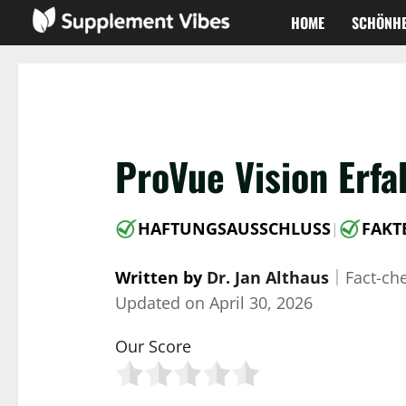
Zum
HOME
SCHÖNHE
Inhalt
springen
ProVue Vision Erfa
HAFTUNGSAUSSCHLUSS
FAKT
|
Written by
Dr. Jan Althaus
｜
Fact-ch
Updated on
April 30, 2026
Our Score