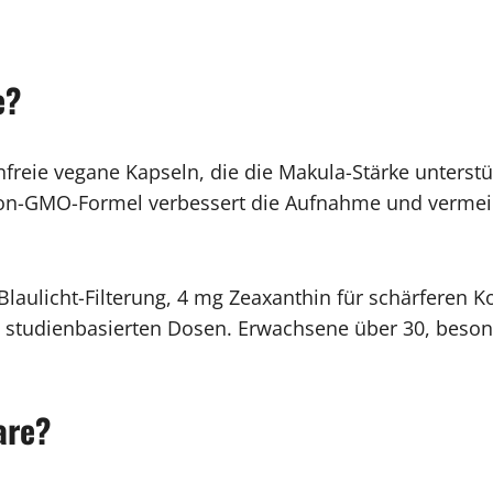
e?
nfreie vegane Kapseln, die die Makula-Stärke unterst
non-GMO-Formel verbessert die Aufnahme und vermeide
 Blaulicht-Filterung, 4 mg Zeaxanthin für schärferen Ko
n studienbasierten Dosen. Erwachsene über 30, bes
are?