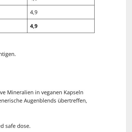
4,9
4,9
htigen.
ive Mineralien in veganen Kapseln
generische Augenblends übertreffen,
ed safe dose.