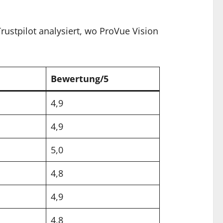
stpilot analysiert, wo ProVue Vision
Bewertung/5
4,9
4,9
5,0
4,8
4,9
4,8