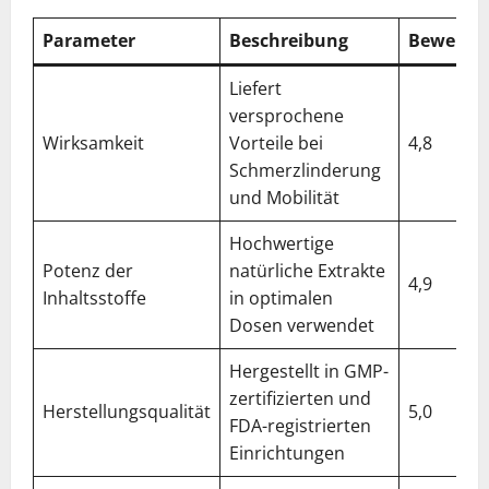
Parameter
Beschreibung
Bewertu
Liefert
versprochene
Wirksamkeit
Vorteile bei
4,8
Schmerzlinderung
und Mobilität
Hochwertige
Potenz der
natürliche Extrakte
4,9
Inhaltsstoffe
in optimalen
Dosen verwendet
Hergestellt in GMP-
zertifizierten und
Herstellungsqualität
5,0
FDA-registrierten
Einrichtungen