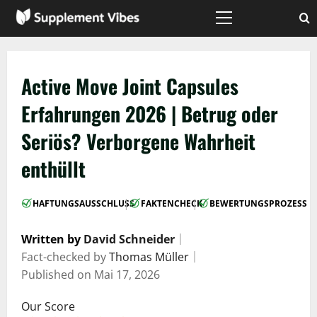
Zum
Inhalt
Hauptmenü
springen
Active Move Joint Capsules
Erfahrungen 2026 | Betrug oder
Seriös? Verborgene Wahrheit
enthüllt
|
|
HAFTUNGSAUSSCHLUSS
FAKTENCHECK
BEWERTUNGSPROZESS
Written by
David Schneider
｜
Fact-checked by
Thomas Müller
｜
Published on
Mai 17, 2026
Our Score