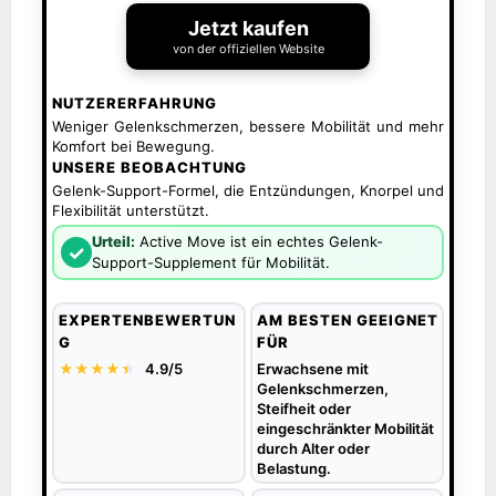
Jetzt kaufen
von der offiziellen Website
NUTZERERFAHRUNG
Weniger Gelenkschmerzen, bessere Mobilität und mehr
Komfort bei Bewegung.
UNSERE BEOBACHTUNG
Gelenk-Support-Formel, die Entzündungen, Knorpel und
Flexibilität unterstützt.
Urteil:
Active Move ist ein echtes Gelenk-
✓
Support-Supplement für Mobilität.
EXPERTENBEWERTUN
AM BESTEN GEEIGNET
G
FÜR
★★★★
★
★
4.9/5
Erwachsene mit
Gelenkschmerzen,
Steifheit oder
eingeschränkter Mobilität
durch Alter oder
Belastung.