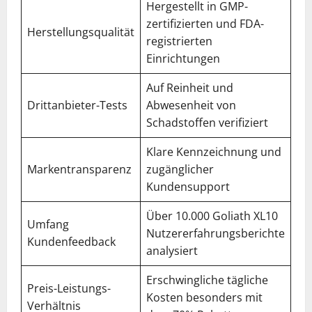
Hergestellt in GMP-
zertifizierten und FDA-
Herstellungsqualität
5,0
registrierten
Einrichtungen
Auf Reinheit und
Drittanbieter-Tests
Abwesenheit von
4,9
Schadstoffen verifiziert
Klare Kennzeichnung und
Markentransparenz
zugänglicher
4,8
Kundensupport
Über 10.000 Goliath XL10
Umfang
Nutzererfahrungsberichte
4,9
Kundenfeedback
analysiert
Erschwingliche tägliche
Preis-Leistungs-
Kosten besonders mit
4,7
Verhältnis