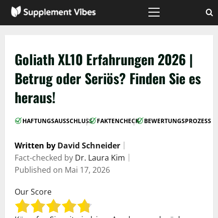
Zum
Inhalt
Hauptmenü
springen
Goliath XL10 Erfahrungen 2026 |
Betrug oder Seriös? Finden Sie es
heraus!
|
|
HAFTUNGSAUSSCHLUSS
FAKTENCHECK
BEWERTUNGSPROZESS
Written by
David Schneider
｜
Fact-checked by
Dr. Laura Kim
｜
Published on
Mai 17, 2026
Our Score