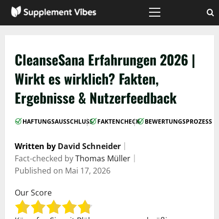
Zum
Inhalt
Hauptmenü
springen
CleanseSana Erfahrungen 2026 |
Wirkt es wirklich? Fakten,
Ergebnisse & Nutzerfeedback
|
|
HAFTUNGSAUSSCHLUSS
FAKTENCHECK
BEWERTUNGSPROZESS
Written by
David Schneider
｜
Fact-checked by
Thomas Müller
｜
Published on
Mai 17, 2026
Our Score