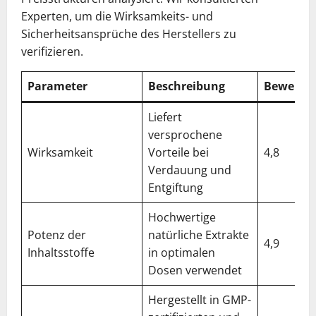
Experten, um die Wirksamkeits- und
Sicherheitsansprüche des Herstellers zu
verifizieren.
Parameter
Beschreibung
Bewertu
Liefert
versprochene
Wirksamkeit
Vorteile bei
4,8
Verdauung und
Entgiftung
Hochwertige
Potenz der
natürliche Extrakte
4,9
Inhaltsstoffe
in optimalen
Dosen verwendet
Hergestellt in GMP-