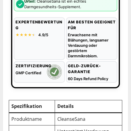
Urteil:
CleanseSana ist ein echtes
✓
Darmgesundheits-Supplement.
EXPERTENBEWERTUN
AM BESTEN GEEIGNET
G
FÜR
★★★★
★
★
4.9/5
Erwachsene mit
Blähungen, langsamer
Verdauung oder
gestörtem
Darmmikrobiom.
ZERTIFIZIERUNG
GELD-ZURÜCK-
GARANTIE
GMP Certified
60 Days Refund Policy
Spezifikation
Details
Produktname
CleanseSana