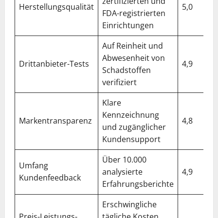
zertifizierten und
Herstellungsqualität
5,0
FDA-registrierten
Einrichtungen
Auf Reinheit und
Abwesenheit von
Drittanbieter-Tests
4,9
Schadstoffen
verifiziert
Klare
Kennzeichnung
Markentransparenz
4,8
und zugänglicher
Kundensupport
Über 10.000
Umfang
analysierte
4,9
Kundenfeedback
Erfahrungsberichte
Erschwingliche
Preis-Leistungs-
tägliche Kosten,