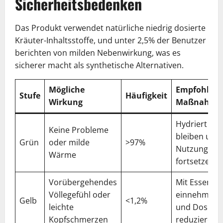
Sicherheitsbedenken
Das Produkt verwendet natürliche niedrig dosierte
Kräuter-Inhaltsstoffe, und unter 2,5% der Benutzer
berichten von milden Nebenwirkung, was es
sicherer macht als synthetische Alternativen.
Mögliche
Empfohlen
Stufe
Häufigkeit
Wirkung
Maßnahme
Hydriert
Keine Probleme
bleiben und
Grün
oder milde
>97%
Nutzung
Wärme
fortsetzen
Vorübergehendes
Mit Essen
Völlegefühl oder
einnehmen
Gelb
<1,2%
leichte
und Dosis
Kopfschmerzen
reduzieren