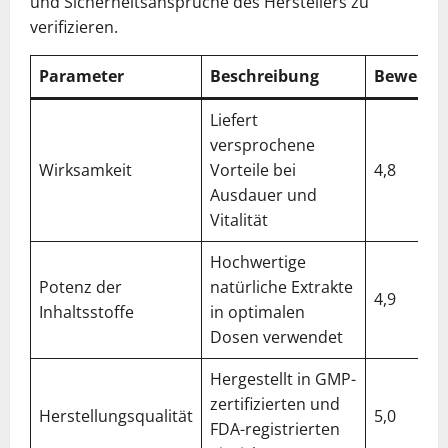
und Sicherheitsansprüche des Herstellers zu
verifizieren.
Parameter
Beschreibung
Bewertu
Liefert
versprochene
Wirksamkeit
Vorteile bei
4,8
Ausdauer und
Vitalität
Hochwertige
Potenz der
natürliche Extrakte
4,9
Inhaltsstoffe
in optimalen
Dosen verwendet
Hergestellt in GMP-
zertifizierten und
Herstellungsqualität
5,0
FDA-registrierten