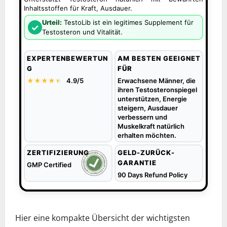
Inhaltsstoffen für Kraft, Ausdauer.
Urteil:
TestoLib ist ein legitimes Supplement für
✓
Testosteron und Vitalität.
EXPERTENBEWERTUN
AM BESTEN GEEIGNET
G
FÜR
★★★★
★
★
4.9/5
Erwachsene Männer, die
ihren Testosteronspiegel
unterstützen, Energie
steigern, Ausdauer
verbessern und
Muskelkraft natürlich
erhalten möchten.
ZERTIFIZIERUNG
GELD-ZURÜCK-
GARANTIE
GMP Certified
90 Days Refund Policy
Hier eine kompakte Übersicht der wichtigsten