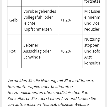
fortsetzen
Vorübergehendes
Mit Essen
Völlegefühl oder
einnehmen
Gelb
<1,2%
leichte
und Dosis
Kopfschmerzen
reduzieren
Nutzung
Seltener
stoppen
Rot
Ausschlag oder
<0,2%
und sofort
Schwindel
Arzt
konsultieren
Vermeiden Sie die Nutzung mit Blutverdünnern,
Hormontherapien oder bestimmten
Herzmedikamenten ohne medizinischen Rat.
Konsultieren Sie zuerst einen Arzt und kaufen Sie
von authentischen TestoLib offizielle Website