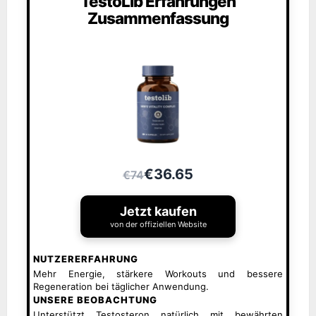
TestoLib Erfahrungen
Zusammenfassung
€36.65
€74
Jetzt kaufen
von der offiziellen Website
NUTZERERFAHRUNG
Mehr Energie, stärkere Workouts und bessere
Regeneration bei täglicher Anwendung.
UNSERE BEOBACHTUNG
Unterstützt Testosteron natürlich mit bewährten