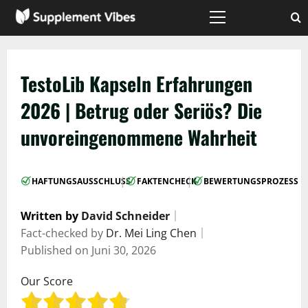
Zum
Inhalt
Hauptmenü
springen
TestoLib Kapseln Erfahrungen
2026 | Betrug oder Seriös? Die
unvoreingenommene Wahrheit
|
|
HAFTUNGSAUSSCHLUSS
FAKTENCHECK
BEWERTUNGSPROZESS
Written by
David Schneider
｜
Fact-checked by
Dr. Mei Ling Chen
｜
Published on
Juni 30, 2026
Our Score