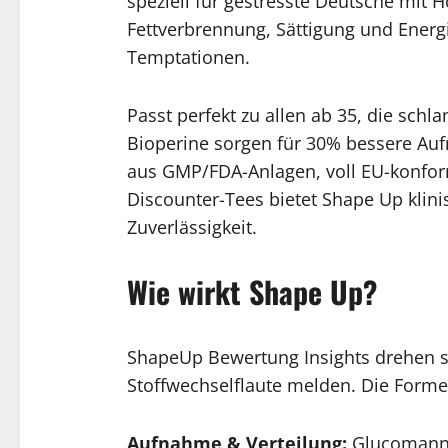
speziell für gestresste Deutsche mit
Fettverbrennung, Sättigung und Energi
Temptationen.
Passt perfekt zu allen ab 35, die sch
Bioperine sorgen für 30% bessere Auf
aus GMP/FDA-Anlagen, voll EU-konfo
Discounter-Tees bietet Shape Up klini
Zuverlässigkeit.
Wie wirkt Shape Up?
ShapeUp Bewertung Insights drehen s
Stoffwechselflaute melden. Die Formel
Aufnahme & Verteilung:
Glucomannan