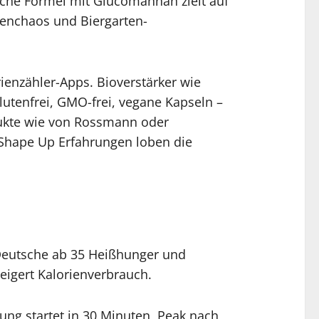
iche Formel mit Glucomannan zielt auf
lienchaos und Biergarten-
ienzähler-Apps. Bioverstärker wie
utenfrei, GMO-frei, vegane Kapseln –
ukte wie von Rossmann oder
e Shape Up Erfahrungen loben die
Deutsche ab 35 Heißhunger und
eigert Kalorienverbrauch.
ng startet in 30 Minuten, Peak nach