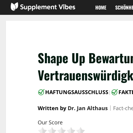
Zum
HOME
SCHÖNHE
Inhalt
springen
Shape Up Bewartun
Vertrauenswürdigk
HAFTUNGSAUSSCHLUSS
FAKT
|
Written by
Dr. Jan Althaus
｜
Fact-ch
Our Score