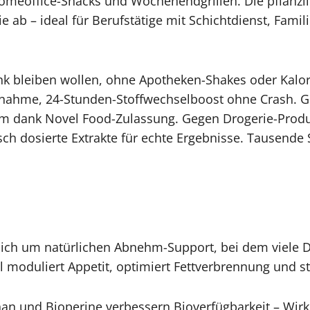
 Homeoffice-Snacks und Wochenendgrillen. Die pflanzl
e ab – ideal für Berufstätige mit Schichtdienst, Fami
lank bleiben wollen, ohne Apotheken-Shakes oder Kalor
nahme, 24-Stunden-Stoffwechselboost ohne Crash. Gl
rm dank Novel Food-Zulassung. Gegen Drogerie-Prod
sch dosierte Extrakte für echte Ergebnisse. Tausend
ich um natürlichen Abnehm-Support, bei dem viele 
 moduliert Appetit, optimiert Fettverbrennung und st
 und Bioperine verbessern Bioverfügbarkeit – Wirku