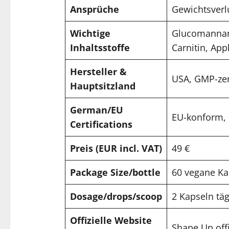
Ansprüche
Gewichtsverlu
Wichtige
Glucomannan,
Inhaltsstoffe
Carnitin, App
Hersteller &
USA, GMP-zert
Hauptsitzland
German/EU
EU-konform
Certifications
Preis (EUR incl. VAT)
49 €
Package Size/bottle
60 vegane Ka
Dosage/drops/scoop
2 Kapseln täg
Offizielle Website
Shape Up off