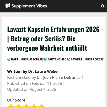
Zum
Inhalt
Hauptmenü
springen
Lavazit Kapseln Erfahrungen 2026
| Betrug oder Seriös? Die
verborgene Wahrheit enthüllt
|
|
HAFTUNGSAUSSCHLUSS
FAKTENCHECK
BEWERTUNGSPROZESS
Written by
Dr. Laura Weber
｜
Fact-checked by
Dr. Jean-Pierre Defrance
｜
Published on
Februar 11, 2026
｜
Updated on
August 4, 2026
Our Score