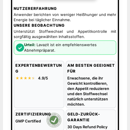
NUTZERERFAHRUNG
Anwender berichten von weniger Heißhunger und mehr
Energie bei täglicher Einnahme.
UNSERE BEOBACHTUNG
Unterstützt Stoffwechsel und Appetitkontrolle mit
sorgfältig ausgewählten Inhaltsstoffen.
Urteil:
Lavazit ist ein empfehlenswertes
✓
Abnehmpräparat.
EXPERTENBEWERTUN
AM BESTEN GEEIGNET
G
FÜR
★★★★
★
★
4.9/5
Erwachsene, die ihr
Gewicht kontrollieren,
den Appetit reduzieren
und den Stoffwechsel
natürlich unterstützen
möchten.
ZERTIFIZIERUNG
GELD-ZURÜCK-
GARANTIE
GMP Certified
30 Days Refund Policy