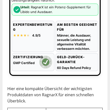
Leistungsfähigkeit natürlich.
Urteil:
RagnarX ist ein Potenz-Supplement für
✓
Libido und Ausdauer.
EXPERTENBEWERTUN
AM BESTEN GEEIGNET
G
FÜR
★★★★
★
★
4.9/5
Männer, die Ausdauer,
sexuelle Leistung und
allgemeine Vitalität
verbessern möchten.
ZERTIFIZIERUNG
GELD-ZURÜCK-
GARANTIE
GMP Certified
60 Days Refund Policy
Hier eine kompakte Übersicht der wichtigsten
Produktdaten von RagnarX für einen schnellen
Überblick.