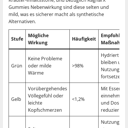
Gummies Nebenwirkung sind diese selten und
mild, was es sicherer macht als synthetische
Alternativen.
Mögliche
Empfohlen
Stufe
Häufigkeit
Wirkung
Maßnahme
Hydriert
Keine Probleme
bleiben und
Grün
oder milde
>98%
Nutzung
Wärme
fortsetzen
Vorübergehendes
Mit Essen
Völlegefühl oder
einnehmen
Gelb
<1,2%
leichte
und Dosis
Kopfschmerzen
reduzieren
Nutzung