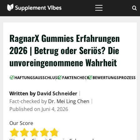
Zum
Inhalt
Hauptmenü
springen
RagnarX Gummies Erfahrungen
2026 | Betrug oder Seriös? Die
unvoreingenommene Wahrheit
|
|
HAFTUNGSAUSSCHLUSS
FAKTENCHECK
BEWERTUNGSPROZESS
Written by
David Schneider
｜
Fact-checked by
Dr. Mei Ling Chen
｜
Published on
Juni 4, 2026
Our Score