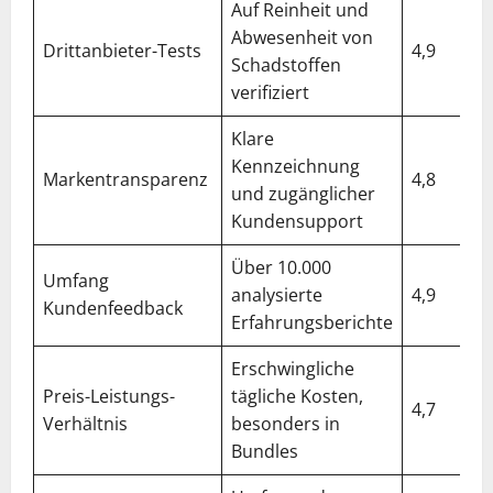
Auf Reinheit und
Abwesenheit von
Drittanbieter-Tests
4,9
Schadstoffen
verifiziert
Klare
Kennzeichnung
Markentransparenz
4,8
und zugänglicher
Kundensupport
Über 10.000
Umfang
analysierte
4,9
Kundenfeedback
Erfahrungsberichte
Erschwingliche
Preis-Leistungs-
tägliche Kosten,
4,7
Verhältnis
besonders in
Bundles