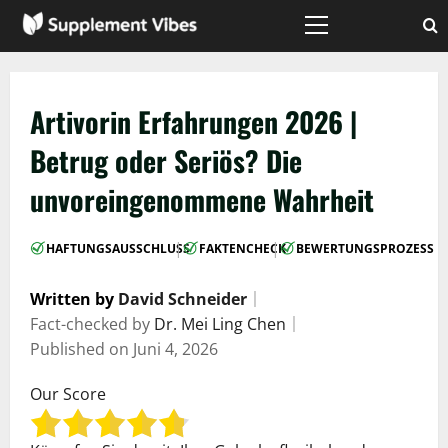
Zum
Inhalt
Hauptmenü
springen
Artivorin Erfahrungen 2026 |
Betrug oder Seriös? Die
unvoreingenommene Wahrheit
|
|
HAFTUNGSAUSSCHLUSS
FAKTENCHECK
BEWERTUNGSPROZESS
Written by
David Schneider
｜
Fact-checked by
Dr. Mei Ling Chen
｜
Published on
Juni 4, 2026
Our Score