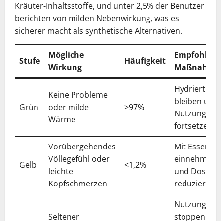
Kräuter-Inhaltsstoffe, und unter 2,5% der Benutzer
berichten von milden Nebenwirkung, was es
sicherer macht als synthetische Alternativen.
Mögliche
Empfohlen
Stufe
Häufigkeit
Wirkung
Maßnahme
Hydriert
Keine Probleme
bleiben und
Grün
oder milde
>97%
Nutzung
Wärme
fortsetzen
Vorübergehendes
Mit Essen
Völlegefühl oder
einnehmen
Gelb
<1,2%
leichte
und Dosis
Kopfschmerzen
reduzieren
Nutzung
Seltener
stoppen