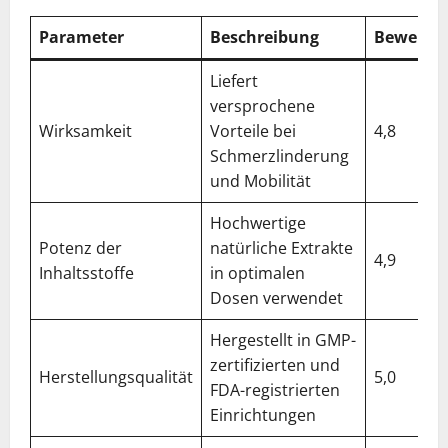
Parameter
Beschreibung
Bewertu
Liefert
versprochene
Wirksamkeit
Vorteile bei
4,8
Schmerzlinderung
und Mobilität
Hochwertige
Potenz der
natürliche Extrakte
4,9
Inhaltsstoffe
in optimalen
Dosen verwendet
Hergestellt in GMP-
zertifizierten und
Herstellungsqualität
5,0
FDA-registrierten
Einrichtungen