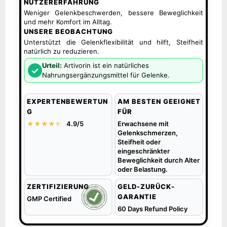
NUTZERERFAHRUNG
Weniger Gelenkbeschwerden, bessere Beweglichkeit
und mehr Komfort im Alltag.
UNSERE BEOBACHTUNG
Unterstützt die Gelenkflexibilität und hilft, Steifheit
natürlich zu reduzieren.
Urteil:
Artivorin ist ein natürliches
✓
Nahrungsergänzungsmittel für Gelenke.
EXPERTENBEWERTUN
AM BESTEN GEEIGNET
G
FÜR
★★★★
★
★
4.9/5
Erwachsene mit
Gelenkschmerzen,
Steifheit oder
eingeschränkter
Beweglichkeit durch Alter
oder Belastung.
ZERTIFIZIERUNG
GELD-ZURÜCK-
GARANTIE
GMP Certified
60 Days Refund Policy