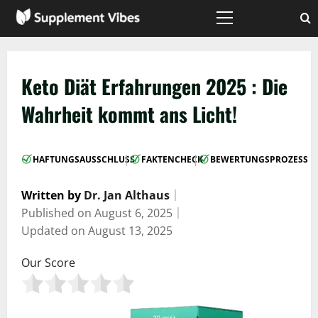
Zum
Inhalt
Hauptmenü
springen
Keto Diät Erfahrungen 2025 : Die
Wahrheit kommt ans Licht!
|
|
HAFTUNGSAUSSCHLUSS
FAKTENCHECK
BEWERTUNGSPROZESS
Written by
Dr. Jan Althaus
｜
Published on
August 6, 2025
｜
Updated on
August 13, 2025
Our Score