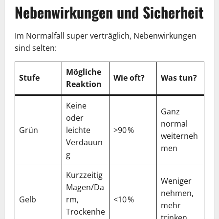
Nebenwirkungen und Sicherheit
Im Normalfall super verträglich, Nebenwirkungen
sind selten:
Mögliche
Stufe
Wie oft?
Was tun?
Reaktion
Keine
Ganz
oder
normal
Grün
leichte
>90 %
weiterneh
Verdauun
men
g
Kurzzeitig
Weniger
Magen/Da
nehmen,
Gelb
rm,
<10 %
mehr
Trockenhe
trinken