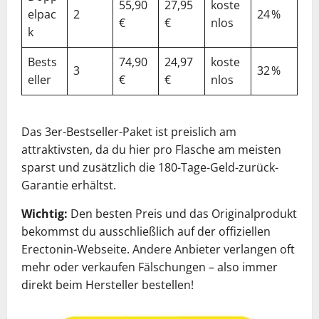
55,90
27,95
koste
elpac
2
24 %
€
€
nlos
k
Bests
74,90
24,97
koste
3
32 %
eller
€
€
nlos
Das 3er-Bestseller-Paket ist preislich am
attraktivsten, da du hier pro Flasche am meisten
sparst und zusätzlich die 180-Tage-Geld-zurück-
Garantie erhältst.
Wichtig:
Den besten Preis und das Originalprodukt
bekommst du ausschließlich auf der offiziellen
Erectonin-Webseite. Andere Anbieter verlangen oft
mehr oder verkaufen Fälschungen – also immer
direkt beim Hersteller bestellen!