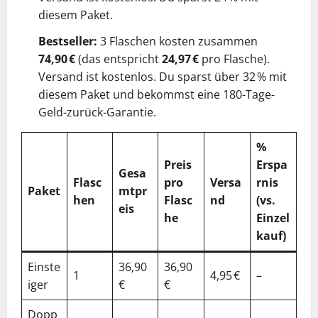
diesem Paket.
Bestseller:
3 Flaschen kosten zusammen
74,90 €
(das entspricht
24,97 €
pro Flasche).
Versand ist kostenlos. Du sparst über 32 % mit
diesem Paket und bekommst eine 180-Tage-
Geld-zurück-Garantie.
%
Preis
Erspa
Gesa
Flasc
pro
Versa
rnis
Paket
mtpr
hen
Flasc
nd
(vs.
eis
he
Einzel
kauf)
Einste
36,90
36,90
1
4,95 €
–
iger
€
€
Dopp