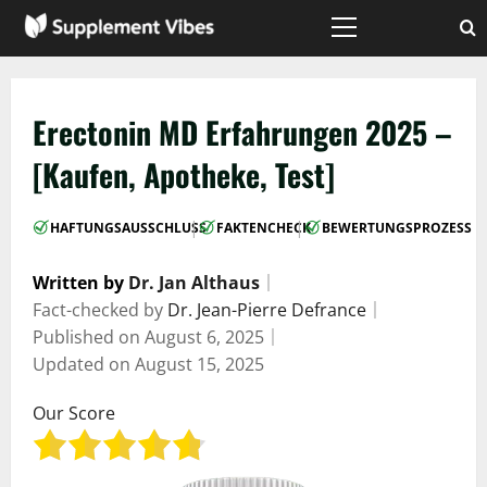
Zum
Inhalt
Hauptmenü
springen
Erectonin MD Erfahrungen 2025 –
[Kaufen, Apotheke, Test]
|
|
HAFTUNGSAUSSCHLUSS
FAKTENCHECK
BEWERTUNGSPROZESS
Written by
Dr. Jan Althaus
｜
Fact-checked by
Dr. Jean-Pierre Defrance
｜
Published on
August 6, 2025
｜
Updated on
August 15, 2025
Our Score