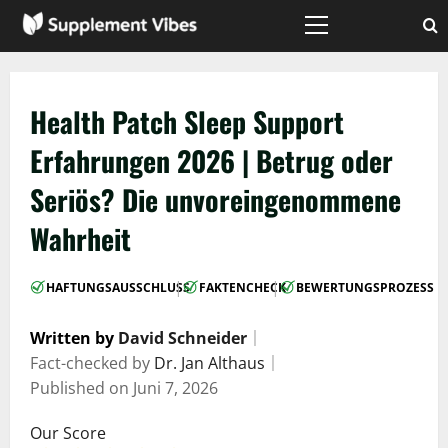
Zum
Inhalt
Hauptmenü
springen
Health Patch Sleep Support
Erfahrungen 2026 | Betrug oder
Seriös? Die unvoreingenommene
Wahrheit
|
|
HAFTUNGSAUSSCHLUSS
FAKTENCHECK
BEWERTUNGSPROZESS
Written by
David Schneider
｜
Fact-checked by
Dr. Jan Althaus
｜
Published on
Juni 7, 2026
Our Score