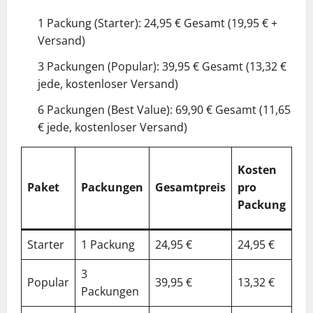
1 Packung (Starter): 24,95 € Gesamt (19,95 € +
Versand)
3 Packungen (Popular): 39,95 € Gesamt (13,32 €
jede, kostenloser Versand)
6 Packungen (Best Value): 69,90 € Gesamt (11,65
€ jede, kostenloser Versand)
%
Kosten
Ge
Paket
Packungen
Gesamtpreis
pro
vs.
Packung
Ei
Starter
1 Packung
24,95 €
24,95 €
0%
3
Popular
39,95 €
13,32 €
47
Packungen