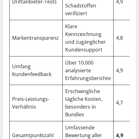
Drittanbieter-Tests
4,9
Schadstoffen
verifiziert
Klare
Kennzeichnung
Markentransparenz
4,8
und zugänglicher
Kundensupport
Über 10.000
Umfang
analysierte
4,9
Kundenfeedback
Erfahrungsberichte
Erschwingliche
Preis-Leistungs-
tägliche Kosten,
4,7
Verhältnis
besonders in
Bundles
Umfassende
Gesamtpunktzahl
Bewertung aller
4,9