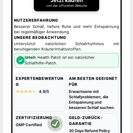
Jetzt kaufen
von der offiziellen Website
NUTZERERFAHRUNG
Besserer Schlaf, tiefere Ruhe und mehr Entspannung
bei regelmäßiger Anwendung.
UNSERE BEOBACHTUNG
Unterstützt natürlichen Schlafrhythmus mit
beruhigenden Kräuterinhaltsstoffen.
Urteil:
Health Patch ist ein natürlicher
✓
Schlafhilfe-Patch.
EXPERTENBEWERTUN
AM BESTEN GEEIGNET
G
FÜR
★★★★
★
★
4.9/5
Erwachsene mit
Schlafproblemen, die
Entspannung und
besseren Schlaf suchen.
ZERTIFIZIERUNG
GELD-ZURÜCK-
GARANTIE
GMP Certified
30 Days Refund Policy