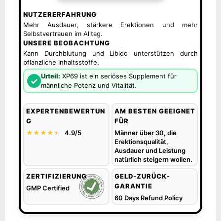
NUTZERERFAHRUNG
Mehr Ausdauer, stärkere Erektionen und mehr
Selbstvertrauen im Alltag.
UNSERE BEOBACHTUNG
Kann Durchblutung und Libido unterstützen durch
pflanzliche Inhaltsstoffe.
Urteil:
XP69 ist ein seriöses Supplement für
✓
männliche Potenz und Vitalität.
EXPERTENBEWERTUN
AM BESTEN GEEIGNET
G
FÜR
★★★★
★
★
4.9/5
Männer über 30, die
Erektionsqualität,
Ausdauer und Leistung
natürlich steigern wollen.
ZERTIFIZIERUNG
GELD-ZURÜCK-
GARANTIE
GMP Certified
60 Days Refund Policy