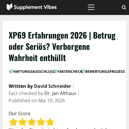
Zum
Inhalt
Hauptmenü
springen
XP69 Erfahrungen 2026 | Betrug
oder Seriös? Verborgene
Wahrheit enthüllt
|
|
HAFTUNGSAUSSCHLUSS
FAKTENCHECK
BEWERTUNGSPROZESS
Written by
David Schneider
｜
Fact-checked by
Dr. Jan Althaus
｜
Published on
Mai 10, 2026
Our Score