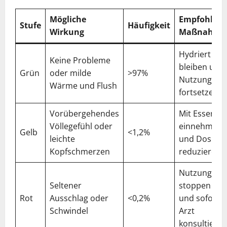
Mögliche
Empfohlen
Stufe
Häufigkeit
Wirkung
Maßnahme
Hydriert
Keine Probleme
bleiben und
Grün
oder milde
>97%
Nutzung
Wärme und Flush
fortsetzen
Vorübergehendes
Mit Essen
Völlegefühl oder
einnehmen
Gelb
<1,2%
leichte
und Dosis
Kopfschmerzen
reduzieren
Nutzung
Seltener
stoppen
Rot
Ausschlag oder
<0,2%
und sofort
Schwindel
Arzt
konsultieren