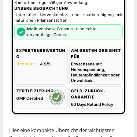
Komfort bei regelmäßiger Anwendung.
UNSERE BEOBACHTUNG
Unterstützt Nervenkomfort und Hautberuhigung mit
natürlichen Pflanzenstoffen.
Urteil:
Veniselle Cream ist eine echte
✓
Nervenpflege-Creme.
EXPERTENBEWERTUN
AM BESTEN GEEIGNET
G
FÜR
★★★★
★
★
4.9/5
Erwachsene mit
Nervenspannung,
Hautempfindlichkeit oder
Unwohlsein.
ZERTIFIZIERUNG
GELD-ZURÜCK-
GARANTIE
GMP Certified
60 Days Refund Policy
Hier eine kompakte Übersicht der wichtigsten