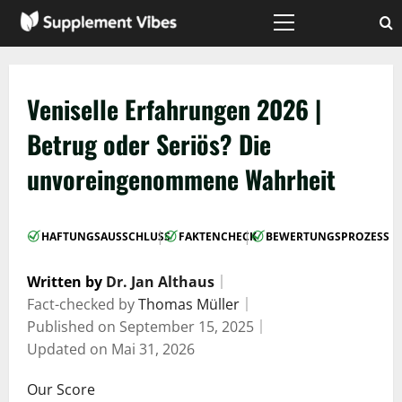
Zum
Inhalt
Hauptmenü
springen
Veniselle Erfahrungen 2026 |
Betrug oder Seriös? Die
unvoreingenommene Wahrheit
|
|
HAFTUNGSAUSSCHLUSS
FAKTENCHECK
BEWERTUNGSPROZESS
Written by
Dr. Jan Althaus
｜
Fact-checked by
Thomas Müller
｜
Published on
September 15, 2025
｜
Updated on
Mai 31, 2026
Our Score