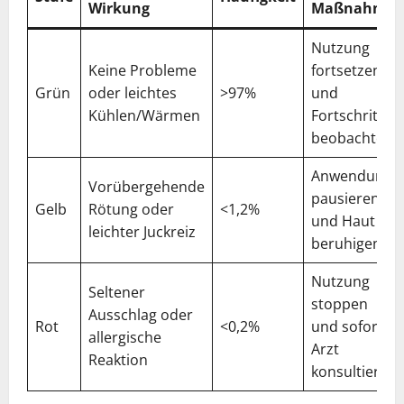
Wirkung
Maßnahme
Nutzung
Keine Probleme
fortsetzen
Grün
oder leichtes
>97%
und
Kühlen/Wärmen
Fortschritt
beobachten
Anwendung
Vorübergehende
pausieren
Gelb
Rötung oder
<1,2%
und Haut
leichter Juckreiz
beruhigen
Nutzung
Seltener
stoppen
Ausschlag oder
Rot
<0,2%
und sofort
allergische
Arzt
Reaktion
konsultieren