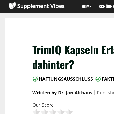
Zum
HOME
SCHÖNHE
Inhalt
springen
TrimIQ Kapseln Erf
dahinter?
HAFTUNGSAUSSCHLUSS
FAKT
|
Written by
Dr. Jan Althaus
｜
Publis
Our Score