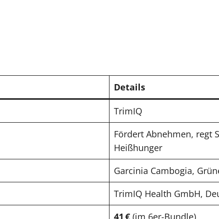
Details
TrimIQ
Fördert Abnehmen, regt S
Heißhunger
Garcinia Cambogia, Grüner
TrimIQ Health GmbH, De
41 €
(im 6er-Bundle)