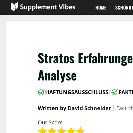
Zum
HOME
SCHÖNHE
Inhalt
springen
Stratos Erfahrunge
Analyse
HAFTUNGSAUSSCHLUSS
FAKT
|
Written by
David Schneider
｜
Fact-c
Our Score