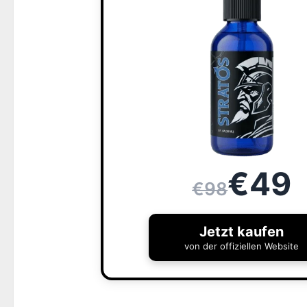
€49
€98
Jetzt kaufen
von der offiziellen Website