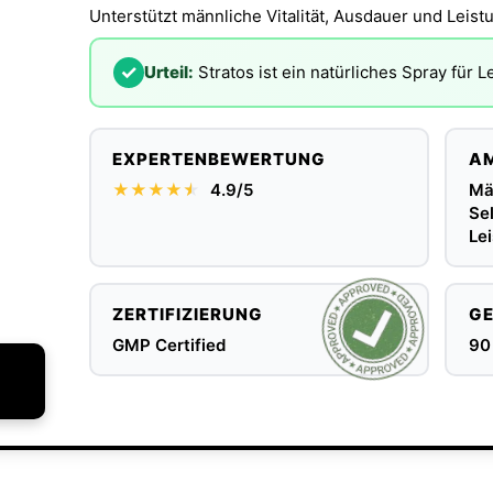
Unterstützt männliche Vitalität, Ausdauer und Leistu
✓
Urteil:
Stratos ist ein natürliches Spray für L
EXPERTENBEWERTUNG
AM
★★★★
★
★
4.9/5
Mä
Sel
Le
ZERTIFIZIERUNG
GE
GMP Certified
90