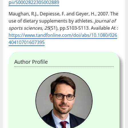
pii/S0002822305002889
Maughan, R.J., Depiesse, F. and Geyer, H., 2007. The
use of dietary supplements by athletes.
Journal of
sports sciences
,
25
(S1), pp.S103-S113. Available At :
https://www.tandfonline.com/doi/abs/10.1080/026
40410701607395
Author Profile