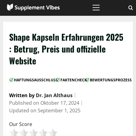
Zum
Inhalt
Hauptmenü
springen
Shape Kapseln Erfahrungen 2025
: Betrug, Preis und offizielle
Website
|
|
HAFTUNGSAUSSCHLUSS
FAKTENCHECK
BEWERTUNGSPROZESS
Written by
Dr. Jan Althaus
｜
Published on
Oktober 17, 2024
｜
Updated on
September 1, 2025
Our Score