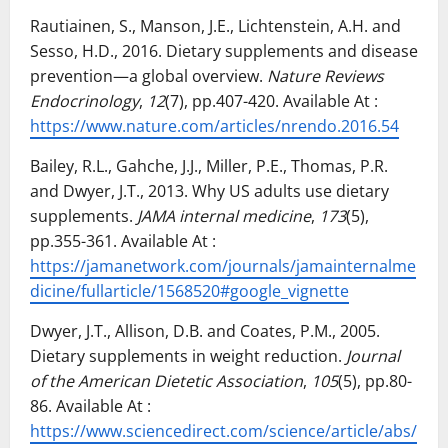
Rautiainen, S., Manson, J.E., Lichtenstein, A.H. and
Sesso, H.D., 2016. Dietary supplements and disease
prevention—a global overview.
Nature Reviews
Endocrinology
,
12
(7), pp.407-420. Available At :
https://www.nature.com/articles/nrendo.2016.54
Bailey, R.L., Gahche, J.J., Miller, P.E., Thomas, P.R.
and Dwyer, J.T., 2013. Why US adults use dietary
supplements.
JAMA internal medicine
,
173
(5),
pp.355-361. Available At :
https://jamanetwork.com/journals/jamainternalme
dicine/fullarticle/1568520#google_vignette
Dwyer, J.T., Allison, D.B. and Coates, P.M., 2005.
Dietary supplements in weight reduction.
Journal
of the American Dietetic Association
,
105
(5), pp.80-
86. Available At :
https://www.sciencedirect.com/science/article/abs/