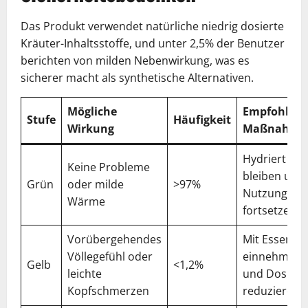
Das Produkt verwendet natürliche niedrig dosierte
Kräuter-Inhaltsstoffe, und unter 2,5% der Benutzer
berichten von milden Nebenwirkung, was es
sicherer macht als synthetische Alternativen.
Mögliche
Empfohlen
Stufe
Häufigkeit
Wirkung
Maßnahme
Hydriert
Keine Probleme
bleiben und
Grün
oder milde
>97%
Nutzung
Wärme
fortsetzen
Vorübergehendes
Mit Essen
Völlegefühl oder
einnehmen
Gelb
<1,2%
leichte
und Dosis
Kopfschmerzen
reduzieren