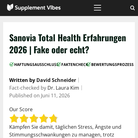
Zum
Inhalt
Hauptmenü
springen
Sanovia Total Health Erfahrungen
2026 | Fake oder echt?
|
|
HAFTUNGSAUSSCHLUSS
FAKTENCHECK
BEWERTUNGSPROZESS
Written by
David Schneider
｜
Fact-checked by
Dr. Laura Kim
｜
Published on
Juni 11, 2026
Our Score
Kämpfen Sie damit, täglichen Stress, Ängste und
Stimmungsschwankungen zu managen, trotz