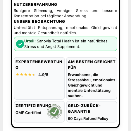
NUTZERERFAHRUNG
Ruhigere Stimmung, weniger Stress und bessere
Konzentration bei täglicher Anwendung.
UNSERE BEOBACHTUNG
Unterstützt Entspannung, emotionales Gleichgewicht
und mentale Gesundheit natürlich.
Urteil:
Sanovia Total Health ist ein natürliches
✓
Stress und Angst Supplement.
EXPERTENBEWERTUN
AM BESTEN GEEIGNET
G
FÜR
★★★★
★
★
4.9/5
Erwachsene, die
Stressabbau, emotionales
Gleichgewicht und
mentale Unterstützung
suchen.
ZERTIFIZIERUNG
GELD-ZURÜCK-
GARANTIE
GMP Certified
60 Days Refund Policy