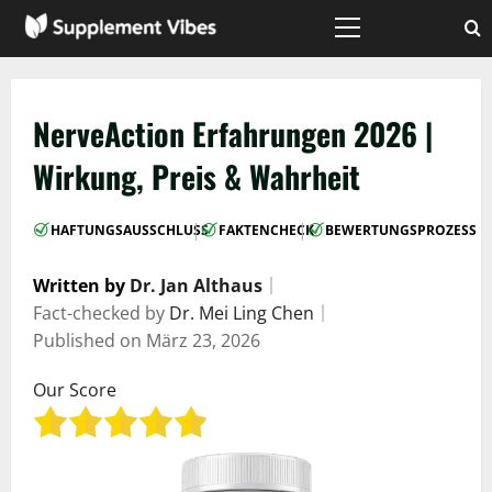
Zum
Inhalt
Hauptmenü
springen
NerveAction Erfahrungen 2026 |
Wirkung, Preis & Wahrheit
|
|
HAFTUNGSAUSSCHLUSS
FAKTENCHECK
BEWERTUNGSPROZESS
Written by
Dr. Jan Althaus
｜
Fact-checked by
Dr. Mei Ling Chen
｜
Published on
März 23, 2026
Our Score