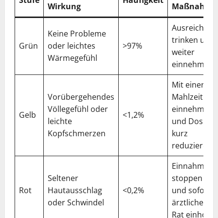
Wirkung
Maßnahme
Ausreichend
Keine Probleme
trinken und
Grün
oder leichtes
>97%
weiter
Wärmegefühl
einnehmen
Mit einer
Vorübergehendes
Mahlzeit
Völlegefühl oder
einnehmen
Gelb
<1,2%
leichte
und Dosis
Kopfschmerzen
kurz
reduzieren
Einnahme
Seltener
stoppen
Rot
Hautausschlag
<0,2%
und sofort
oder Schwindel
ärztlichen
Rat einholen