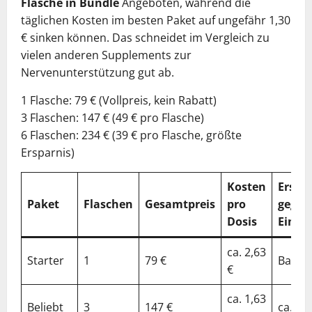
Flasche in Bundle
Angeboten, während die
täglichen Kosten im besten Paket auf ungefähr 1,30
€ sinken können. Das schneidet im Vergleich zu
vielen anderen Supplements zur
Nervenunterstützung gut ab.
1 Flasche: 79 € (Vollpreis, kein Rabatt)
3 Flaschen: 147 € (49 € pro Flasche)
6 Flaschen: 234 € (39 € pro Flasche, größte
Ersparnis)
Kosten
Erspa
Paket
Flaschen
Gesamtpreis
pro
gegen
Dosis
Einze
ca. 2,63
Starter
1
79 €
Basis
€
ca. 1,63
Beliebt
3
147 €
ca. 38