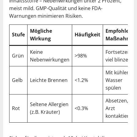
Inhaltsstoffe – Nebenwirkungen unter 2 Prozent,
meist mild. GMP-Qualität und keine FDA-
Warnungen minimieren Risiken.
Mögliche
Empfohlene
Stufe
Häufigkeit
Wirkung
Maßnahme
Keine
Fortsetzen,
Grün
>98%
Nebenwirkungen
viel blinzeln
Mit kühlem
Gelb
Leichte Brennen
<1.2%
Wasser
spülen
Absetzen,
Seltene Allergien
Rot
<0.3%
Arzt
(z.B. Kräuter)
kontaktieren