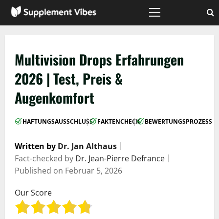
Zum
Inhalt
Hauptmenü
springen
Multivision Drops Erfahrungen
2026 | Test, Preis &
Augenkomfort
|
|
HAFTUNGSAUSSCHLUSS
FAKTENCHECK
BEWERTUNGSPROZESS
Written by
Dr. Jan Althaus
｜
Fact-checked by
Dr. Jean-Pierre Defrance
｜
Published on
Februar 5, 2026
Our Score