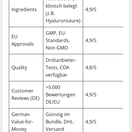
klinisch belegt
Ingredients
4,9/5
(z.B.
Hyaluronsäure)
GMP, EU-
EU
Standards,
4,9/5
Approvals
Non-GMO
Drittanbieter-
Quality
Tests, COA
4,8/5
verfügbar
>5.000
Customer
Bewertungen
4,9/5
Reviews (DE)
DE/EU
German
Günstig im
Value-for-
Bundle, DHL-
4,9/5
Money
Versand