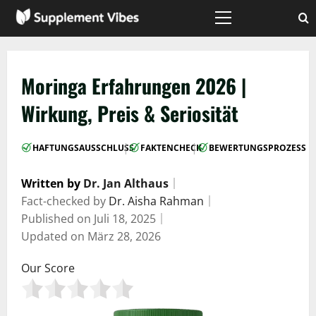
Zum
Inhalt
Hauptmenü
springen
Moringa Erfahrungen 2026 |
Wirkung, Preis & Seriosität
|
|
HAFTUNGSAUSSCHLUSS
FAKTENCHECK
BEWERTUNGSPROZESS
Written by
Dr. Jan Althaus
｜
Fact-checked by
Dr. Aisha Rahman
｜
Published on
Juli 18, 2025
｜
Updated on
März 28, 2026
Our Score