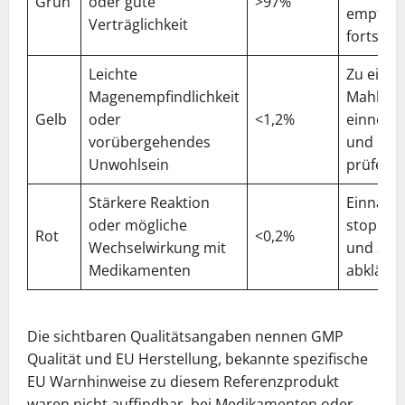
Grün
oder gute
>97%
empfohl
Verträglichkeit
fortsetz
Leichte
Zu einer
Magenempfindlichkeit
Mahlzeit
Gelb
oder
<1,2%
einneh
vorübergehendes
und Dos
Unwohlsein
prüfen
Stärkere Reaktion
Einnah
oder mögliche
stoppen
Rot
<0,2%
Wechselwirkung mit
und ärzt
Medikamenten
abkläre
Die sichtbaren Qualitätsangaben nennen GMP
Qualität und EU Herstellung, bekannte spezifische
EU Warnhinweise zu diesem Referenzprodukt
waren nicht auffindbar, bei Medikamenten oder