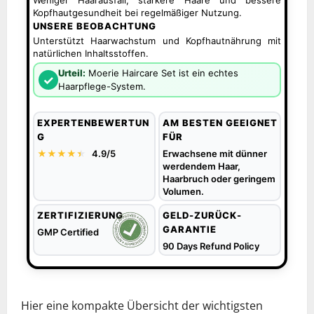
Weniger Haarausfall, stärkere Haare und bessere
Kopfhautgesundheit bei regelmäßiger Nutzung.
UNSERE BEOBACHTUNG
Unterstützt Haarwachstum und Kopfhautnährung mit
natürlichen Inhaltsstoffen.
Urteil:
Moerie Haircare Set ist ein echtes
✓
Haarpflege-System.
EXPERTENBEWERTUN
AM BESTEN GEEIGNET
G
FÜR
★★★★
★
★
4.9/5
Erwachsene mit dünner
werdendem Haar,
Haarbruch oder geringem
Volumen.
ZERTIFIZIERUNG
GELD-ZURÜCK-
GARANTIE
GMP Certified
90 Days Refund Policy
Hier eine kompakte Übersicht der wichtigsten