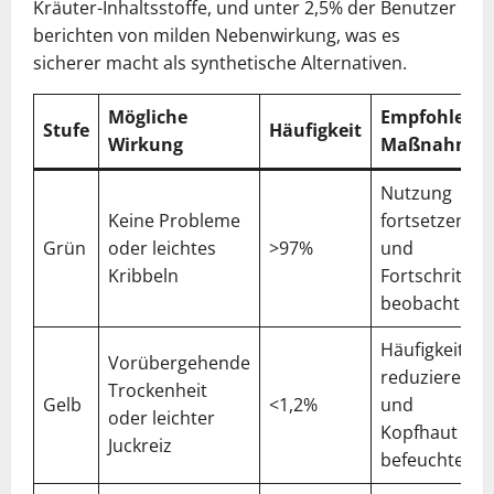
Kräuter-Inhaltsstoffe, und unter 2,5% der Benutzer
berichten von milden Nebenwirkung, was es
sicherer macht als synthetische Alternativen.
Mögliche
Empfohlene
Stufe
Häufigkeit
Wirkung
Maßnahme
Nutzung
Keine Probleme
fortsetzen
Grün
oder leichtes
>97%
und
Kribbeln
Fortschritt
beobachten
Häufigkeit
Vorübergehende
reduzieren
Trockenheit
Gelb
<1,2%
und
oder leichter
Kopfhaut
Juckreiz
befeuchten