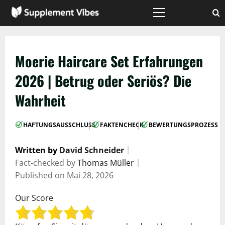
Zum
Inhalt
Hauptmenü
springen
Moerie Haircare Set Erfahrungen
2026 | Betrug oder Seriös? Die
Wahrheit
|
|
HAFTUNGSAUSSCHLUSS
FAKTENCHECK
BEWERTUNGSPROZESS
Written by
David Schneider
｜
Fact-checked by
Thomas Müller
｜
Published on
Mai 28, 2026
Our Score