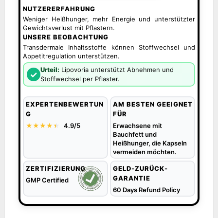
NUTZERERFAHRUNG
Weniger Heißhunger, mehr Energie und unterstützter
Gewichtsverlust mit Pflastern.
UNSERE BEOBACHTUNG
Transdermale Inhaltsstoffe können Stoffwechsel und
Appetitregulation unterstützen.
Urteil:
Lipovoria unterstützt Abnehmen und
✓
Stoffwechsel per Pflaster.
EXPERTENBEWERTUN
AM BESTEN GEEIGNET
G
FÜR
★★★★
★
★
4.9/5
Erwachsene mit
Bauchfett und
Heißhunger, die Kapseln
vermeiden möchten.
ZERTIFIZIERUNG
GELD-ZURÜCK-
GARANTIE
GMP Certified
60 Days Refund Policy