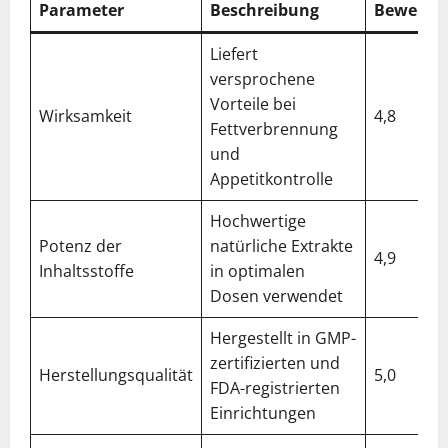
Parameter
Beschreibung
Bewertu
Liefert
versprochene
Vorteile bei
Wirksamkeit
4,8
Fettverbrennung
und
Appetitkontrolle
Hochwertige
Potenz der
natürliche Extrakte
4,9
Inhaltsstoffe
in optimalen
Dosen verwendet
Hergestellt in GMP-
zertifizierten und
Herstellungsqualität
5,0
FDA-registrierten
Einrichtungen