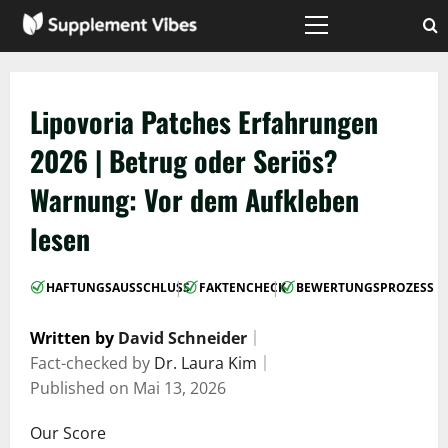
Zum
Inhalt
Hauptmenü
springen
Lipovoria Patches Erfahrungen
2026 | Betrug oder Seriös?
Warnung: Vor dem Aufkleben
lesen
|
|
HAFTUNGSAUSSCHLUSS
FAKTENCHECK
BEWERTUNGSPROZESS
Written by
David Schneider
｜
Fact-checked by
Dr. Laura Kim
｜
Published on
Mai 13, 2026
Our Score