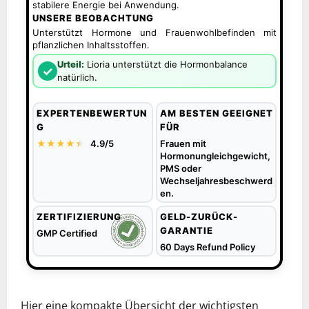
stabilere Energie bei Anwendung.
UNSERE BEOBACHTUNG
Unterstützt Hormone und Frauenwohlbefinden mit
pflanzlichen Inhaltsstoffen.
Urteil:
Lioria unterstützt die Hormonbalance
✓
natürlich.
EXPERTENBEWERTUN
AM BESTEN GEEIGNET
G
FÜR
★★★★
★
★
4.9/5
Frauen mit
Hormonungleichgewicht,
PMS oder
Wechseljahresbeschwerd
en.
ZERTIFIZIERUNG
GELD-ZURÜCK-
GARANTIE
GMP Certified
60 Days Refund Policy
Hier eine kompakte Übersicht der wichtigsten