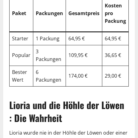
%
Kosten
Ge
Paket
Packungen
Gesamtpreis
pro
vs.
Packung
Ei
Starter
1 Packung
64,95 €
64,95 €
0%
3
Popular
109,95 €
36,65 €
39
Packungen
Bester
6
174,00 €
29,00 €
55
Wert
Packungen
Lioria und die Höhle der Löwen
: Die Wahrheit
Lioria wurde nie in der Höhle der Löwen oder einer