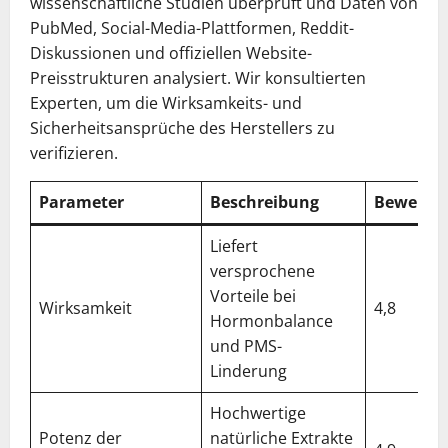
wissenschaftliche Studien überprüft und Daten von
PubMed, Social-Media-Plattformen, Reddit-
Diskussionen und offiziellen Website-
Preisstrukturen analysiert. Wir konsultierten
Experten, um die Wirksamkeits- und
Sicherheitsansprüche des Herstellers zu
verifizieren.
Parameter
Beschreibung
Bewertu
Liefert
versprochene
Vorteile bei
Wirksamkeit
4,8
Hormonbalance
und PMS-
Linderung
Hochwertige
Potenz der
natürliche Extrakte