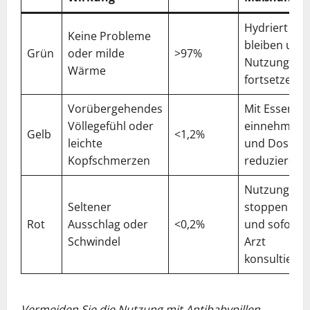
Hydriert
Keine Probleme
bleiben und
Grün
oder milde
>97%
Nutzung
Wärme
fortsetzen
Vorübergehendes
Mit Essen
Völlegefühl oder
einnehmen
Gelb
<1,2%
leichte
und Dosis
Kopfschmerzen
reduzieren
Nutzung
Seltener
stoppen
Rot
Ausschlag oder
<0,2%
und sofort
Schwindel
Arzt
konsultieren
Vermeiden Sie die Nutzung mit Antibabypillen,