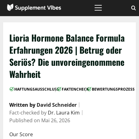
Zum
Inhalt
Hauptmenü
springen
Lioria Hormone Balance Formula
Erfahrungen 2026 | Betrug oder
Seriös? Die unvoreingenommene
Wahrheit
|
|
HAFTUNGSAUSSCHLUSS
FAKTENCHECK
BEWERTUNGSPROZESS
Written by
David Schneider
｜
Fact-checked by
Dr. Laura Kim
｜
Published on
Mai 26, 2026
Our Score