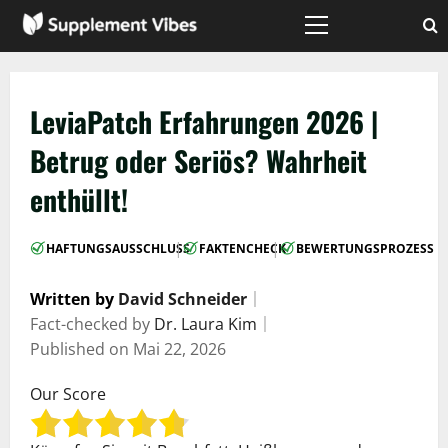
Zum
Inhalt
Hauptmenü
springen
LeviaPatch Erfahrungen 2026 |
Betrug oder Seriös? Wahrheit
enthüllt!
|
|
HAFTUNGSAUSSCHLUSS
FAKTENCHECK
BEWERTUNGSPROZESS
Written by
David Schneider
｜
Fact-checked by
Dr. Laura Kim
｜
Published on
Mai 22, 2026
Our Score