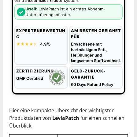
ein transdermales Kräutersystem.
Urteil:
LeviaPatch ist ein echtes Abnehm-
✓
Unterstützungspflaster.
EXPERTENBEWERTUN
AM BESTEN GEEIGNET
G
FÜR
★★★★
★
★
4.9/5
Erwachsene mit
hartnäckigem Fett,
Heißhunger und
langsamem Stoffwechsel.
ZERTIFIZIERUNG
GELD-ZURÜCK-
GARANTIE
GMP Certified
60 Days Refund Policy
Hier eine kompakte Übersicht der wichtigsten
Produktdaten von
LeviaPatch
für einen schnellen
Überblick.