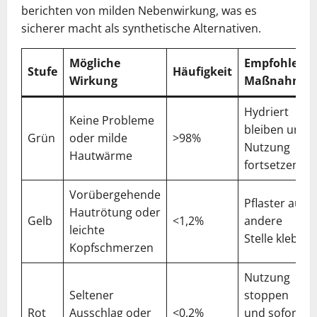
berichten von milden Nebenwirkung, was es
sicherer macht als synthetische Alternativen.
Mögliche
Empfohlene
Stufe
Häufigkeit
Wirkung
Maßnahme
Hydriert
Keine Probleme
bleiben und
Grün
oder milde
>98%
Nutzung
Hautwärme
fortsetzen
Vorübergehende
Pflaster auf
Hautrötung oder
Gelb
<1,2%
andere
leichte
Stelle kleben
Kopfschmerzen
Nutzung
Seltener
stoppen
Rot
Ausschlag oder
<0,2%
und sofort