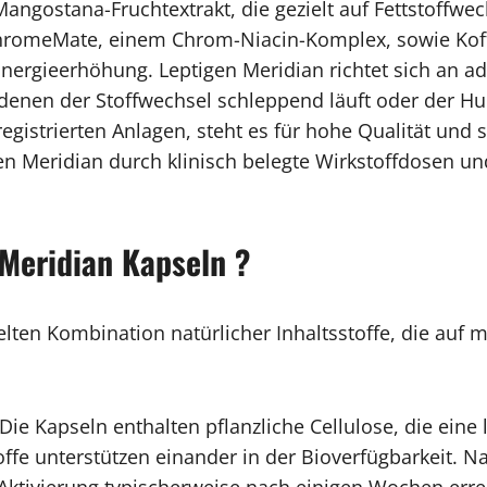
gostana-Fruchtextrakt, die gezielt auf Fettstoffwec
 ChromeMate, einem Chrom-Niacin-Komplex, sowie Kof
rgieerhöhung. Leptigen Meridian richtet sich an ad
 denen der Stoffwechsel schleppend läuft oder der Hun
-registrierten Anlagen, steht es für hohe Qualität und
n Meridian durch klinisch belegte Wirkstoffdosen un
 Meridian Kapseln ?
elten Kombination natürlicher Inhaltsstoffe, die auf 
Die Kapseln enthalten pflanzliche Cellulose, die ein
toffe unterstützen einander in der Bioverfügbarkeit. 
 Aktivierung typischerweise nach einigen Wochen errei