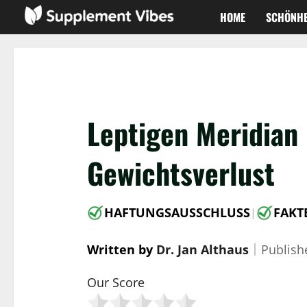
Zum
HOME
SCHÖNHE
Inhalt
springen
Leptigen Meridian 
Gewichtsverlust
HAFTUNGSAUSSCHLUSS
FAKT
|
Written by
Dr. Jan Althaus
｜
Publis
Our Score