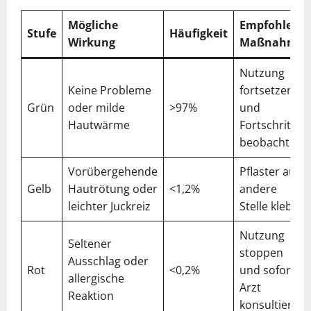
Mögliche
Empfohlene
Stufe
Häufigkeit
Wirkung
Maßnahme
Nutzung
Keine Probleme
fortsetzen
Grün
oder milde
>97%
und
Hautwärme
Fortschritt
beobachten
Vorübergehende
Pflaster auf
Gelb
Hautrötung oder
<1,2%
andere
leichter Juckreiz
Stelle kleben
Nutzung
Seltener
stoppen
Ausschlag oder
Rot
<0,2%
und sofort
allergische
Arzt
Reaktion
konsultieren