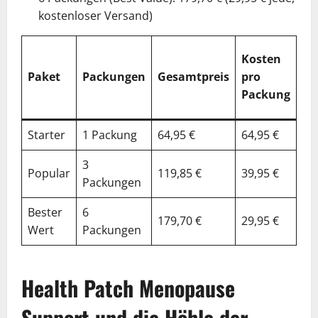
kostenloser Versand)
%
Kosten
Ge
Paket
Packungen
Gesamtpreis
pro
vs.
Packung
Ei
Starter
1 Packung
64,95 €
64,95 €
0%
3
Popular
119,85 €
39,95 €
33
Packungen
Bester
6
179,70 €
29,95 €
50
Wert
Packungen
Health Patch Menopause
Support und die Höhle der