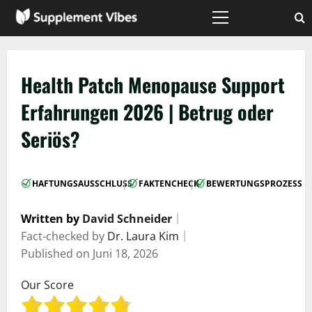
Zum
Inhalt
Hauptmenü
springen
Health Patch Menopause Support
Erfahrungen 2026 | Betrug oder
Seriös?
|
|
HAFTUNGSAUSSCHLUSS
FAKTENCHECK
BEWERTUNGSPROZESS
Written by
David Schneider
｜
Fact-checked by
Dr. Laura Kim
｜
Published on
Juni 18, 2026
Our Score