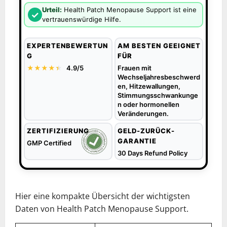
Urteil:
Health Patch Menopause Support ist eine
✓
vertrauenswürdige Hilfe.
EXPERTENBEWERTUN
AM BESTEN GEEIGNET
G
FÜR
★★★★
★
★
4.9/5
Frauen mit
Wechseljahresbeschwerd
en, Hitzewallungen,
Stimmungsschwankunge
n oder hormonellen
Veränderungen.
ZERTIFIZIERUNG
GELD-ZURÜCK-
GARANTIE
GMP Certified
30 Days Refund Policy
Hier eine kompakte Übersicht der wichtigsten
Daten von Health Patch Menopause Support.