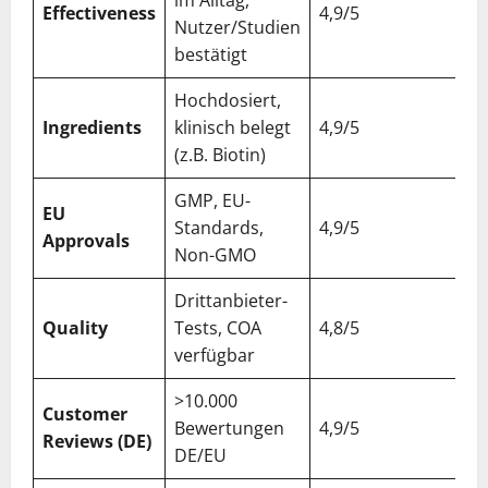
im Alltag,
Effectiveness
4,9/5
Nutzer/Studien
bestätigt
Hochdosiert,
Ingredients
klinisch belegt
4,9/5
(z.B. Biotin)
GMP, EU-
EU
Standards,
4,9/5
Approvals
Non-GMO
Drittanbieter-
Quality
Tests, COA
4,8/5
verfügbar
>10.000
Customer
Bewertungen
4,9/5
Reviews (DE)
DE/EU