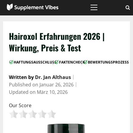
Zum
Inhalt
Hauptmenü
springen
Hairoxol Erfahrungen 2026 |
Wirkung, Preis & Test
|
|
HAFTUNGSAUSSCHLUSS
FAKTENCHECK
BEWERTUNGSPROZESS
Written by
Dr. Jan Althaus
｜
Published on
Januar 26, 2026
｜
Updated on
März 10, 2026
Our Score