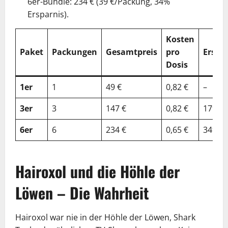
6er-Bundle: 234 € (39 €/Packung, 34%
Ersparnis).
Kosten
Paket
Packungen
Gesamtpreis
pro
Erspa
Dosis
1er
1
49 €
0,82 €
–
3er
3
147 €
0,82 €
17%
6er
6
234 €
0,65 €
34%
Hairoxol und die Höhle der
Löwen – Die Wahrheit
Hairoxol war nie in der Höhle der Löwen, Shark