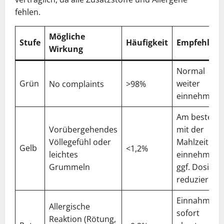
fehlen.
Mögliche
Stufe
Häufigkeit
Empfehlun
Wirkung
Normal
Grün
weiter
No complaints
>98%
einnehmen
Am besten
Vorübergehendes
mit der
Völlegefühl oder
Mahlzeit
Gelb
<1,2%
leichtes
einnehmen,
Grummeln
ggf. Dosis
reduzieren
Einnahme
Allergische
sofort
Reaktion (Rötung,