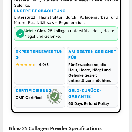
Bessere Haut, stärkere Haare & Nägel sowie flexible
Gelenke.
UNSERE BEOBACHTUNG
Unterstützt Hautstruktur durch Kollagenaufbau und
fördert Elastizität sowie Regeneration.
Urteil:
Glow 25 kollagen unterstützt Haut, Haare,
✓
Nägel und Gelenke.
EXPERTENBEWERTUN
AM BESTEN GEEIGNET
G
FÜR
★★★★
★
★
4.9/5
Für Erwachsene, die
Haut, Haare, Nägel und
Gelenke gezielt
unterstützen möchten.
ZERTIFIZIERUNG
GELD-ZURÜCK-
GARANTIE
GMP Certified
60 Days Refund Policy
Glow 25 Collagen Powder Specifications