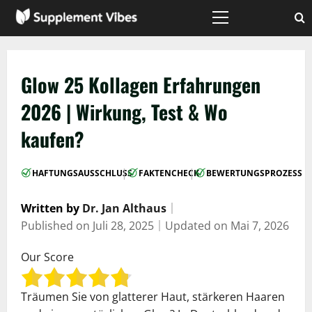
Zum
Inhalt
Hauptmenü
springen
Glow 25 Kollagen Erfahrungen
2026 | Wirkung, Test & Wo
kaufen?
|
|
HAFTUNGSAUSSCHLUSS
FAKTENCHECK
BEWERTUNGSPROZESS
Written by
Dr. Jan Althaus
｜
Published on
Juli 28, 2025
｜
Updated on
Mai 7, 2026
Our Score
Träumen Sie von glatterer Haut, stärkeren Haaren