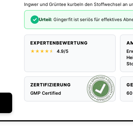
✓
Urteil:
Gingerfit ist seriös für effektives A
EXPERTENBEWERTUNG
AM
★★★★
★
★
4.9/5
Er
He
St
ZERTIFIZIERUNG
GE
GMP Certified
60