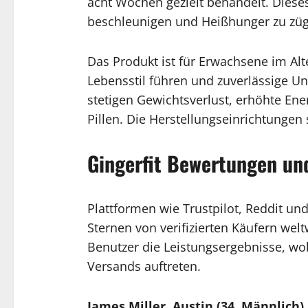
acht Wochen gezielt behandelt. Dieses
beschleunigen und Heißhunger zu züg
Das Produkt ist für Erwachsene im Alt
Lebensstil führen und zuverlässige U
stetigen Gewichtsverlust, erhöhte Ene
Pillen. Die Herstellungseinrichtungen 
Gingerfit Bewertungen u
Plattformen wie Trustpilot, Reddit u
Sternen von verifizierten Käufern wel
Benutzer die Leistungsergebnisse, wo
Versands auftreten.
James Miller, Austin (34, Männlich)