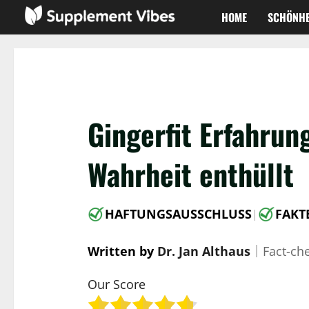
Zum
HOME
SCHÖNHE
Inhalt
springen
Gingerfit Erfahru
Wahrheit enthüllt
HAFTUNGSAUSSCHLUSS
FAKT
|
Written by
Dr. Jan Althaus
｜
Fact-ch
Our Score