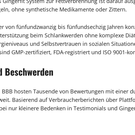
 Gingerfit System zur Fettverbrennung ist darauf aus
eln, ohne synthetische Medikamente oder Zittern.
er von fünfundzwanzig bis fünfundsechzig Jahren konz
nterstützung beim Schlankwerden ohne komplexe Diät
rgieniveaus und Selbstvertrauen in sozialen Situatio
sind GMP-zertifiziert, FDA-registriert und ISO 9001-k
nd Beschwerden
nd BBB hosten Tausende von Bewertungen mit einer d
tweit. Basierend auf Verbraucherberichten über Plat
bei nur kleinere Bedenken in Testimonials und Ginger