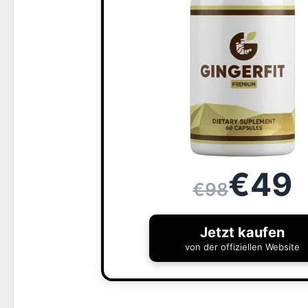
€49
€98
Jetzt kaufen
von der offiziellen Website