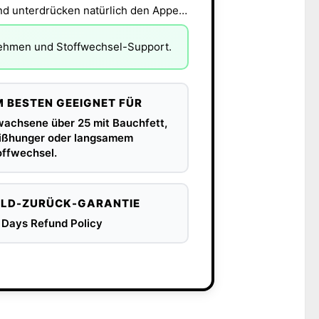
Ingwer und Grüntee kurbeln den Stoffwechsel an und unterdrücken natürlich den Appetit.
bnehmen und Stoffwechsel-Support.
 BESTEN GEEIGNET FÜR
wachsene über 25 mit Bauchfett,
ißhunger oder langsamem
offwechsel.
LD-ZURÜCK-GARANTIE
 Days Refund Policy