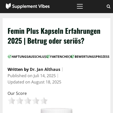
Zum
Inhalt
Hauptmenü
springen
Femin Plus Kapseln Erfahrungen
2025 | Betrug oder seriös?
|
|
HAFTUNGSAUSSCHLUSS
FAKTENCHECK
BEWERTUNGSPROZESS
Written by
Dr. Jan Althaus
｜
Published on
Juli 14, 2025
｜
Updated on
August 18, 2025
Our Score