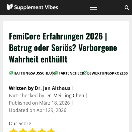
Zum
Inhalt
Hauptmenü
springen
FemiCore Erfahrungen 2026 |
Betrug oder Seriös? Verborgene
Wahrheit enthüllt
|
|
HAFTUNGSAUSSCHLUSS
FAKTENCHECK
BEWERTUNGSPROZESS
Written by
Dr. Jan Althaus
｜
Fact-checked by
Dr. Mei Ling Chen
｜
Published on
März 18, 2026
｜
Updated on
April 29, 2026
Our Score