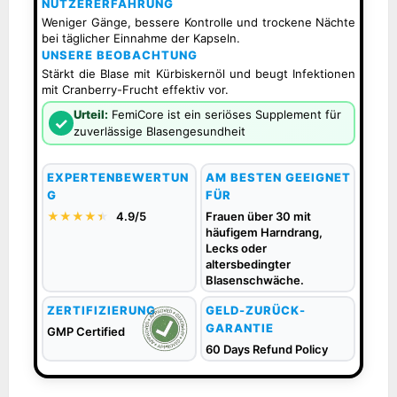
NUTZERERFAHRUNG
Weniger Gänge, bessere Kontrolle und trockene Nächte
bei täglicher Einnahme der Kapseln.
UNSERE BEOBACHTUNG
Stärkt die Blase mit Kürbiskernöl und beugt Infektionen
mit Cranberry-Frucht effektiv vor.
Urteil:
FemiCore ist ein seriöses Supplement für
✓
zuverlässige Blasengesundheit
EXPERTENBEWERTUN
AM BESTEN GEEIGNET
G
FÜR
★★★★
★
★
4.9/5
Frauen über 30 mit
häufigem Harndrang,
Lecks oder
altersbedingter
Blasenschwäche.
ZERTIFIZIERUNG
GELD-ZURÜCK-
GARANTIE
GMP Certified
60 Days Refund Policy