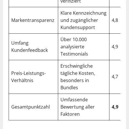
verifiziert
Klare Kennzeichnung
Markentransparenz
und zugänglicher
4,8
Kundensupport
Über 10.000
Umfang
analysierte
4,9
Kundenfeedback
Testimonials
Erschwingliche
Preis-Leistungs-
tägliche Kosten,
4,7
Verhältnis
besonders in
Bundles
Umfassende
Gesamtpunktzahl
Bewertung aller
4,9
Faktoren