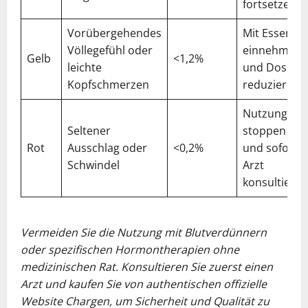
fortsetzen
Vorübergehendes
Mit Essen
Völlegefühl oder
einnehmen
Gelb
<1,2%
leichte
und Dosis
Kopfschmerzen
reduzieren
Nutzung
Seltener
stoppen
Rot
Ausschlag oder
<0,2%
und sofort
Schwindel
Arzt
konsultieren
Vermeiden Sie die Nutzung mit Blutverdünnern
oder spezifischen Hormontherapien ohne
medizinischen Rat. Konsultieren Sie zuerst einen
Arzt und kaufen Sie von authentischen offizielle
Website Chargen, um Sicherheit und Qualität zu