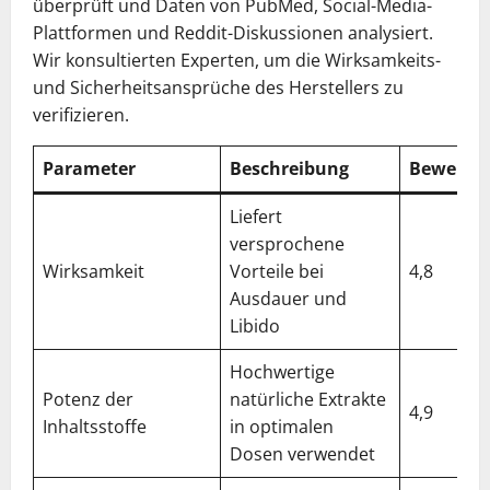
überprüft und Daten von PubMed, Social-Media-
Plattformen und Reddit-Diskussionen analysiert.
Wir konsultierten Experten, um die Wirksamkeits-
und Sicherheitsansprüche des Herstellers zu
verifizieren.
Parameter
Beschreibung
Bewertu
Liefert
versprochene
Wirksamkeit
Vorteile bei
4,8
Ausdauer und
Libido
Hochwertige
Potenz der
natürliche Extrakte
4,9
Inhaltsstoffe
in optimalen
Dosen verwendet