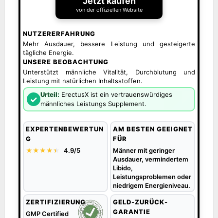
Jetzt kaufen
von der offiziellen Website
NUTZERERFAHRUNG
Mehr Ausdauer, bessere Leistung und gesteigerte
tägliche Energie.
UNSERE BEOBACHTUNG
Unterstützt männliche Vitalität, Durchblutung und
Leistung mit natürlichen Inhaltsstoffen.
Urteil:
ErectusX ist ein vertrauenswürdiges
✓
männliches Leistungs Supplement.
EXPERTENBEWERTUN
AM BESTEN GEEIGNET
G
FÜR
★★★★
★
★
4.9/5
Männer mit geringer
Ausdauer, vermindertem
Libido,
Leistungsproblemen oder
niedrigem Energieniveau.
ZERTIFIZIERUNG
GELD-ZURÜCK-
GARANTIE
GMP Certified