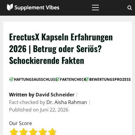
Zum
Inhalt
Hauptmenü
springen
ErectusX Kapseln Erfahrungen
2026 | Betrug oder Seriös?
Schockierende Fakten
|
|
HAFTUNGSAUSSCHLUSS
FAKTENCHECK
BEWERTUNGSPROZESS
Written by
David Schneider
｜
Fact-checked by
Dr. Aisha Rahman
｜
Published on
Juni 22, 2026
Our Score