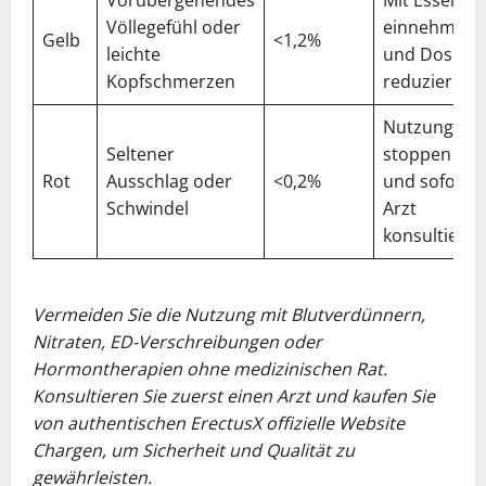
Völlegefühl oder
einnehmen
Gelb
<1,2%
leichte
und Dosis
Kopfschmerzen
reduzieren
Nutzung
Seltener
stoppen
Rot
Ausschlag oder
<0,2%
und sofort
Schwindel
Arzt
konsultieren
Vermeiden Sie die Nutzung mit Blutverdünnern,
Nitraten, ED-Verschreibungen oder
Hormontherapien ohne medizinischen Rat.
Konsultieren Sie zuerst einen Arzt und kaufen Sie
von authentischen ErectusX offizielle Website
Chargen, um Sicherheit und Qualität zu
gewährleisten.