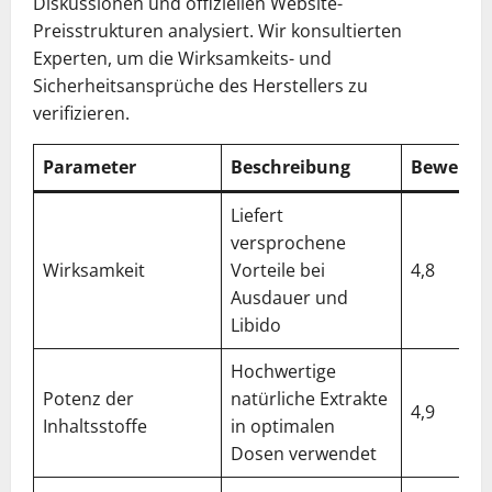
Diskussionen und offiziellen Website-
Preisstrukturen analysiert. Wir konsultierten
Experten, um die Wirksamkeits- und
Sicherheitsansprüche des Herstellers zu
verifizieren.
Parameter
Beschreibung
Bewertu
Liefert
versprochene
Wirksamkeit
Vorteile bei
4,8
Ausdauer und
Libido
Hochwertige
Potenz der
natürliche Extrakte
4,9
Inhaltsstoffe
in optimalen
Dosen verwendet