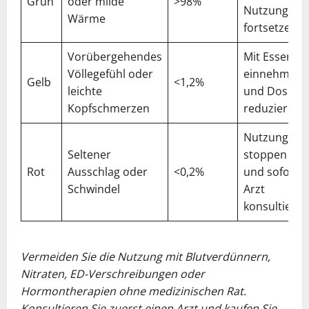
Grün
oder milde
>98%
Nutzung
Wärme
fortsetzen
Vorübergehendes
Mit Essen
Völlegefühl oder
einnehmen
Gelb
<1,2%
leichte
und Dosis
Kopfschmerzen
reduzieren
Nutzung
Seltener
stoppen
Rot
Ausschlag oder
<0,2%
und sofort
Schwindel
Arzt
konsultieren
Vermeiden Sie die Nutzung mit Blutverdünnern,
Nitraten, ED-Verschreibungen oder
Hormontherapien ohne medizinischen Rat.
Konsultieren Sie zuerst einen Arzt und kaufen Sie