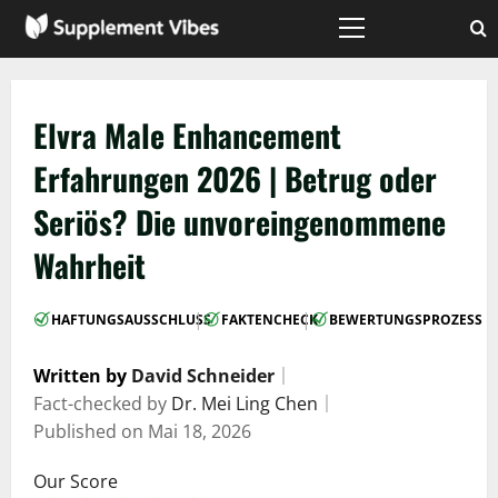
Zum
Inhalt
Hauptmenü
springen
Elvra Male Enhancement
Erfahrungen 2026 | Betrug oder
Seriös? Die unvoreingenommene
Wahrheit
|
|
HAFTUNGSAUSSCHLUSS
FAKTENCHECK
BEWERTUNGSPROZESS
Written by
David Schneider
｜
Fact-checked by
Dr. Mei Ling Chen
｜
Published on
Mai 18, 2026
Our Score